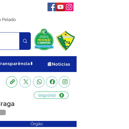
o Pelado
Transparência⬇️
📰Notícias
Imprimir
Braga
Órgão: