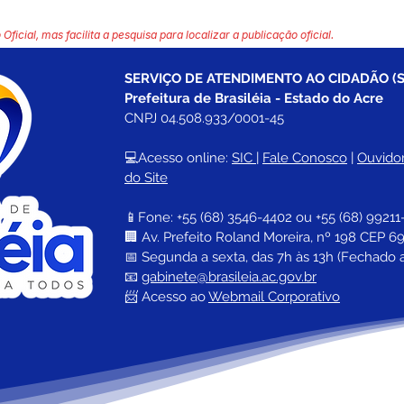
 Oficial, mas facilita a pesquisa para localizar a publicação oficial.
SERVIÇO DE ATENDIMENTO AO CIDADÃO (S
Prefeitura de Brasiléia - Estado do Acre
CNPJ 04.508.933/0001-45
💻Acesso online: 
SIC 
| 
Fale Conosco
 | 
Ouvidor
do Site
📱Fone: +55 (68) 
3546-4402 ou +55 (68) 99211
🏢 
Av. Prefeito Roland Moreira, nº 198 CEP 69
📅 Segunda a sexta, das 7h às 13h (Fechado 
📧 
gabinete@brasileia.ac.gov.br
📨 Acesso ao 
Webmail Corporativo