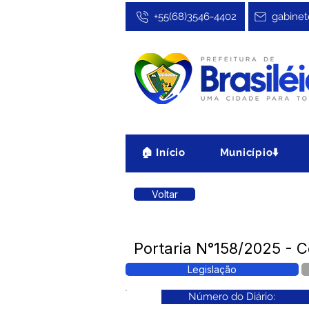
+55(68)3546-4402
gabinet
🏠 Início
Município⬇️
Voltar
Portaria N°158/2025 - 
Legislação
Número do Diário: