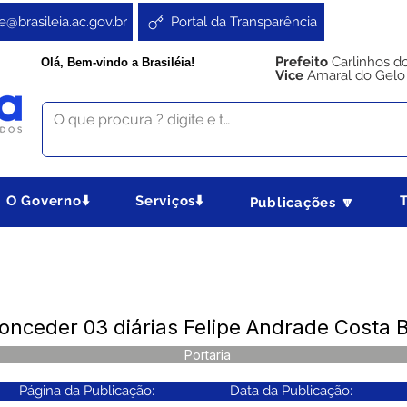
e@brasileia.ac.gov.br
Portal da Transparência
Prefeito
Carlinhos d
Olá, Bem-vindo a Brasiléia!
Vice
Amaral do Gelo
O Governo⬇️
Serviços⬇️
Publicações 🔽
Conceder 03 diárias Felipe Andrade Costa 
Portaria
Página da Publicação:
Data da Publicação: