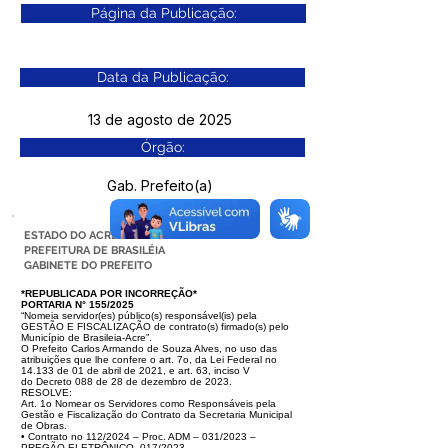
Página da Publicação:
Data da Publicação:
13 de agosto de 2025
Órgão:
Gab. Prefeito(a)
ESTADO DO ACRE
PREFEITURA DE BRASILÉIA
GABINETE DO PREFEITO
*REPUBLICADA POR INCORREÇÃO*
PORTARIA N° 155/2025
“Nomeia servidor(es) público(s) responsável(is) pela
GESTÃO E FISCALIZAÇÃO de contrato(s) firmado(s) pelo
Município de Brasileia-Acre”.
O Prefeito Carlos Armando de Souza Alves, no uso das
atribuições que lhe confere o art. 7o, da Lei Federal no
14.133 de 01 de abril de 2021, e art. 63, inciso V
do Decreto 088 de 28 de dezembro de 2023.
RESOLVE:
Art. 1o Nomear os Servidores como Responsáveis pela
Gestão e Fiscalização do Contrato da Secretaria Municipal
de Obras.
• Contrato no 112/2024 – Proc. ADM – 031/2023 –
PREGÃO ELETRÔNICO- 017/2023.