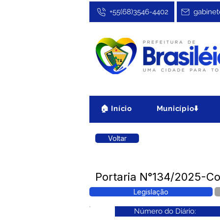
+55(68)3546-4402
gabinet
🏠 Início
Município⬇️
Voltar
Portaria N°134/2025-Co
Legislação
Número do Diário: