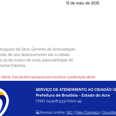
13 de maio de 2025
o Augusto da Silva, Gerente de Arrecadação
 razão de seu deslocamento até a cidade
a 29 de março de 2025, para participar do
Santa Catarina.
 Oficial, mas facilita a pesquisa para localizar a publicação oficial.
SERVIÇO DE ATENDIMENTO AO CIDADÃO (S
Prefeitura de Brasiléia - Estado do Acre
CNPJ 04.508.933/0001-45
💻Acesso online: 
SIC 
| 
Fale Conosco
 | 
Ouvidor