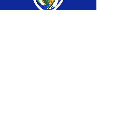
SERVIÇO DE ATENDIMENTO AO CIDADÃO 
(SIC) E OUVIDORIA
Prefeitura de Brasiléia - Estado do Acre
CNPJ 04.508.933/0001-45
💻Acesso online: 
SIC 
| 
Fale Conosco
 | 
Ouvidoria
 |
Portal de Transparência
 | 
Mapa 
do Site
📱Fone: +55 (68) 
3546-4402 ou +55 (68) 
99211-4247 
(
Lajúcia Cantuário
)
🏢 
Av. Prefeito Roland Moreira, nº 198 CEP 
69932-000, Centro, Brasiléia, Acre