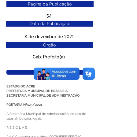
Página da Publicação:
54
Data da Publicação:
8 de dezembro de 2021
Órgão:
Gab. Prefeito(a)
Visualizar
ESTADO DO ACRE
PREFEITURA MUNCIPAL DE BRASILEIA
SECRETARIA MUNICIPAL DE ADMINISTRAÇÃO
PORTARIA Nº125/2021
A Secretária Municipal de Administração, no uso de
suas atribuições legais.
R E S O L V E:
Art.1° Conceder a servidora ROZIMEIRE FREITAG,