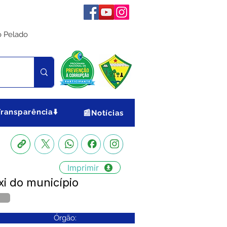
o Pelado
Transparência⬇️
📰Notícias
Imprimir
xi do município
Órgão: