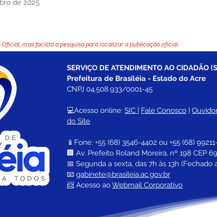
bro de 2025.
 Oficial, mas facilita a pesquisa para localizar a publicação oficial.
SERVIÇO DE ATENDIMENTO AO CIDADÃO (S
Prefeitura de Brasiléia - Estado do Acre
CNPJ 04.508.933/0001-45
💻Acesso online: 
SIC 
| 
Fale Conosco
 | 
Ouvidor
do Site
📱Fone: +55 (68) 
3546-4402 ou +55 (68) 99211
🏢 
Av. Prefeito Roland Moreira, nº 198 CEP 69
📅 Segunda a sexta, das 7h às 13h (Fechado 
📧 
gabinete@brasileia.ac.gov.br
📨 Acesso ao 
Webmail Corporativo