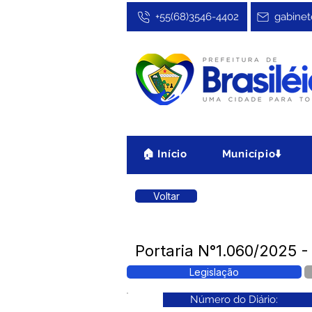
+55(68)3546-4402
gabinet
🏠 Início
Município⬇️
Voltar
Portaria N°1.060/2025 -
Legislação
Número do Diário: