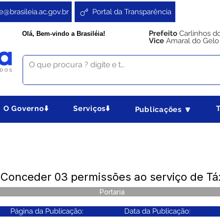
e@brasileia.ac.gov.br
Portal da Transparência
Prefeito
Carlinhos d
Olá, Bem-vindo a Brasiléia!
Vice
Amaral do Gelo
O Governo⬇️
Serviços⬇️
Publicações 🔽
 Conceder 03 permissões ao serviço de Tá
Portaria
Página da Publicação:
Data da Publicação: