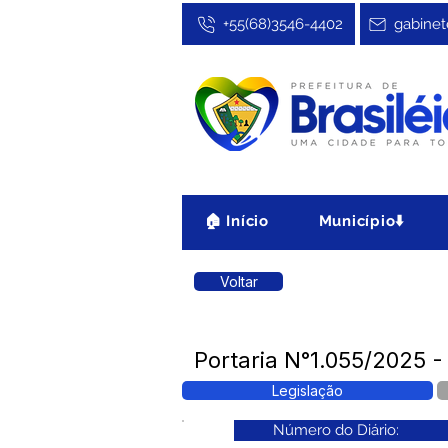
+55(68)3546-4402
gabinet
🏠 Início
Município⬇️
Voltar
Portaria N°1.055/2025 - 
Legislação
Número do Diário: