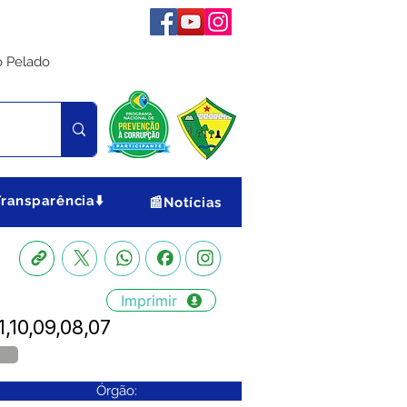
o Pelado
Transparência⬇️
📰Notícias
Imprimir
,10,09,08,07
Órgão: