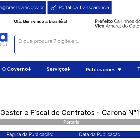
e@brasileia.ac.gov.br
Portal da Transparência
Prefeito
Carlinhos d
Olá, Bem-vindo a Brasiléia!
Vice
Amaral do Gelo
O Governo⬇️
Serviços⬇️
Publicações 🔽
Gestor e Fiscal do Contratos - Carona N°11
Portaria
Página da Publicação:
Data da Publicação: