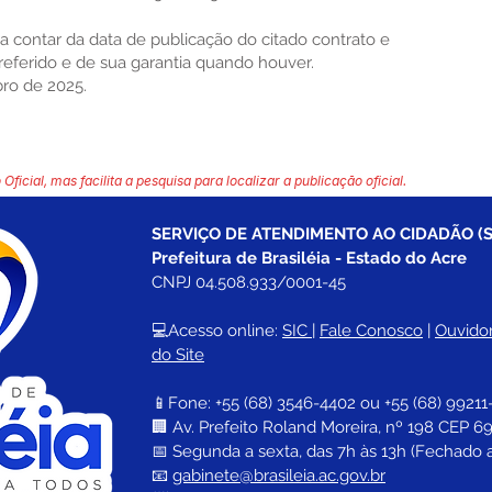
r a contar da data de publicação do citado contrato e
referido e de sua garantia quando houver.
bro de 2025.
 Oficial, mas facilita a pesquisa para localizar a publicação oficial.
SERVIÇO DE ATENDIMENTO AO CIDADÃO (S
Prefeitura de Brasiléia - Estado do Acre
CNPJ 04.508.933/0001-45
💻Acesso online: 
SIC 
| 
Fale Conosco
 | 
Ouvidor
do Site
📱Fone: +55 (68) 
3546-4402 ou +55 (68) 99211
🏢 
Av. Prefeito Roland Moreira, nº 198 CEP 69
📅 Segunda a sexta, das 7h às 13h (Fechado 
📧 
gabinete@brasileia.ac.gov.br