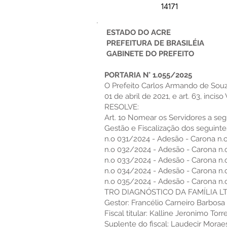
14171
ESTADO DO ACRE
PREFEITURA DE BRASILÉIA
GABINETE DO PREFEITO
PORTARIA N° 1.055/2025
O Prefeito Carlos Armando de Souza 
01 de abril de 2021, e art. 63, inc
RESOLVE:
Art. 1o Nomear os Servidores a seg
Gestão e Fiscalização dos seguinte
n.o 031/2024 - Adesão - Carona n.
n.o 032/2024 - Adesão - Carona n.
n.o 033/2024 - Adesão - Carona n.
n.o 034/2024 - Adesão - Carona n.
n.o 035/2024 - Adesão - Carona n
TRO DIAGNÓSTICO DA FAMÍLIA LTDA
Gestor: Francélio Carneiro Barbosa
Fiscal titular: Kalline Jeronimo Torr
Suplente do fiscal: Laudecir Moraes