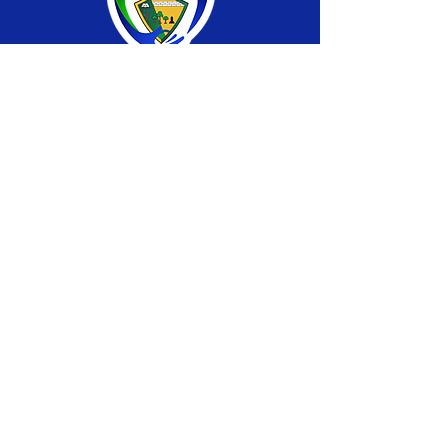
SERVIÇO DE ATENDIMENTO AO CIDADÃO 
(SIC) E OUVIDORIA
Prefeitura de Brasiléia - Estado do Acre
CNPJ 04.508.933/0001-45
💻Acesso online: 
SIC 
| 
Fale Conosco
 | 
Ouvidoria
 |
Portal de Transparência
 | 
Mapa 
do Site
📱Fone: +55 (68) 
3546-4402 ou +55 (68) 
99211-4247 
(
Lajúcia Cantuário
)
🏢 
Av. Prefeito Roland Moreira, nº 198 CEP 
69932-000, Centro, Brasiléia, Acre