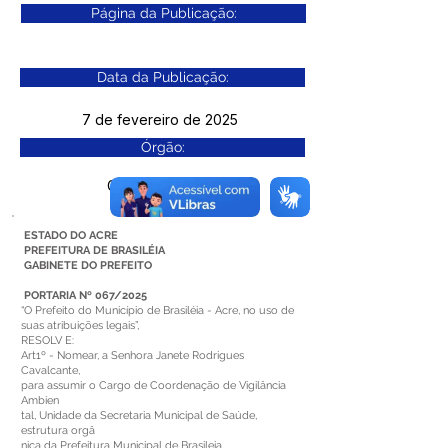
Página da Publicação:
Data da Publicação:
7 de fevereiro de 2025
Órgão:
Gab. Prefeito(a)
ESTADO DO ACRE
PREFEITURA DE BRASILÉIA
GABINETE DO PREFEITO
PORTARIA Nº 067/2025
“O Prefeito do Município de Brasiléia - Acre, no uso de
suas atribuições legais”,
RESOLV E:
Art1º - Nomear, a Senhora Janete Rodrigues
Cavalcante,
para assumir o Cargo de Coordenação de Vigilância
Ambien
tal, Unidade da Secretaria Municipal de Saúde,
estrutura orgâ
nica da Prefeitura Municipal de Brasileia.