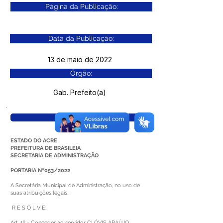
Página da Publicação:
Data da Publicação:
13 de maio de 2022
Órgão:
Gab. Prefeito(a)
Visualizar
ESTADO DO ACRE
PREFEITURA DE BRASILEIA
SECRETARIA DE ADMINISTRAÇÃO
PORTARIA Nº053/2022
A Secretária Municipal de Administração, no uso de
suas atribuições legais,
R E S O L V E:
Art. 1º - Conceder ao servidor CLÓVIS ARAÚJO