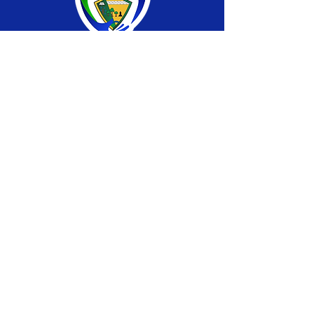
SERVIÇO DE ATENDIMENTO AO CIDADÃO 
(SIC) E OUVIDORIA
Prefeitura de Brasiléia - Estado do Acre
CNPJ 04.508.933/0001-45
💻Acesso online: 
SIC 
| 
Fale Conosco
 | 
Ouvidoria
 |
Portal de Transparência
 | 
Mapa 
do Site
📱Fone: +55 (68) 
3546-4402 ou +55 (68) 
99211-4247 
(
Lajúcia Cantuário
)
🏢 
Av. Prefeito Roland Moreira, nº 198 CEP 
69932-000, Centro, Brasiléia, Acre