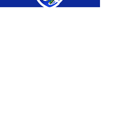
SERVIÇO DE ATENDIMENTO AO CIDADÃO 
(SIC) E OUVIDORIA
Prefeitura de Brasiléia - Estado do Acre
CNPJ 04.508.933/0001-45
💻Acesso online: 
SIC 
| 
Fale Conosco
 | 
Ouvidoria
 |
Portal de Transparência
 | 
Mapa 
do Site
📱Fone: +55 (68) 
3546-4402 ou +55 (68) 
99211-4247 
(
Lajúcia Cantuário
)
🏢 
Av. Prefeito Roland Moreira, nº 198 CEP 
69932-000, Centro, Brasiléia, Acre
📅 Segunda a sexta, das 7h às 13h 