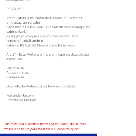
RESOLVE:
Art.1º - Atribuir na forma do Decreto Municipal Nº
035/2021, ao servidor
Sebastião de Assis Lima, 12 (doze) diárias de campo no
valor unitário
de R$ 52,50 (cinquenta e dois reais e cinquenta
centavos), totalizando o
valor de R$ 630,00 (Seiscentos e trinta reais).
Art. 2º - Esta Portaria entrará em vigor na data de sua
assinatura.
Registre-se;
Publique-se e,
Cumpra-se.
Gabinete da Prefeita, 11 de fevereiro de 2022.
Fernanda Hassem
Prefeita de Brasileia
Este texto não substitui o publicado no Diário Oficial, mas
facilita a pesquisa para localizar a publicação oficial.