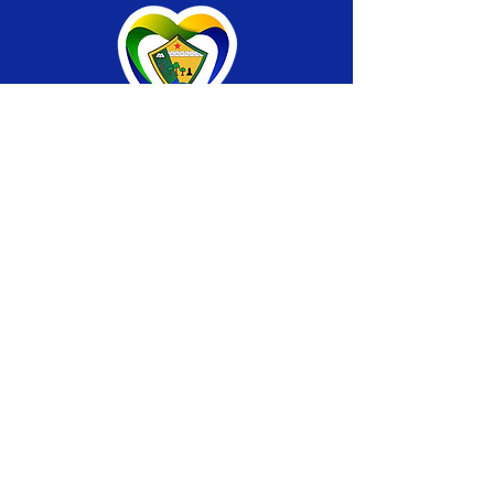
SERVIÇO DE ATENDIMENTO AO CIDADÃO 
(SIC) E OUVIDORIA
Prefeitura de Brasiléia - Estado do Acre
CNPJ 04.508.933/0001-45
💻Acesso online: 
SIC 
| 
Fale Conosco
 | 
Ouvidoria
 |
Portal de Transparência
 | 
Mapa 
do Site
📱Fone: +55 (68) 
3546-4402 ou +55 (68) 
99211-4247 
(
Lajúcia Cantuário
)