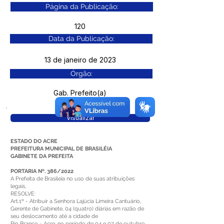
Página da Publicação:
120
Data da Publicação:
13 de janeiro de 2023
Órgão:
Gab. Prefeito(a)
Visualizar
ESTADO DO ACRE
PREFEITURA MUNICIPAL DE BRASILÉIA
GABINETE DA PREFEITA
PORTARIA Nº. 386/2022
A Prefeita de Brasileia no uso de suas atribuições
legais,
RESOLVE:
Art.1º - Atribuir a Senhora Lajúcia Limeira Cantuário,
Gerente de Gabinete, 04 (quatro) diárias em razão de
seu deslocamento até a cidade de
Rio Branco - Acre, no período de 04 e 07 de outubro