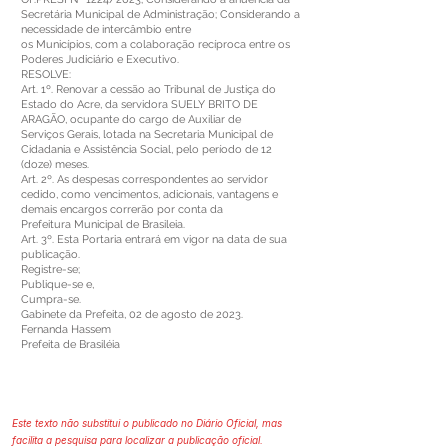
Secretária Municipal de Administração; Considerando a
necessidade de intercâmbio entre
os Municípios, com a colaboração recíproca entre os
Poderes Judiciário e Executivo.
RESOLVE:
Art. 1º. Renovar a cessão ao Tribunal de Justiça do
Estado do Acre, da servidora SUELY BRITO DE
ARAGÃO, ocupante do cargo de Auxiliar de
Serviços Gerais, lotada na Secretaria Municipal de
Cidadania e Assistência Social, pelo período de 12
(doze) meses.
Art. 2º. As despesas correspondentes ao servidor
cedido, como vencimentos, adicionais, vantagens e
demais encargos correrão por conta da
Prefeitura Municipal de Brasileia.
Art. 3º. Esta Portaria entrará em vigor na data de sua
publicação.
Registre-se;
Publique-se e,
Cumpra-se.
Gabinete da Prefeita, 02 de agosto de 2023.
Fernanda Hassem
Prefeita de Brasiléia
Este texto não substitui o publicado no Diário Oficial, mas
facilita a pesquisa para localizar a publicação oficial.