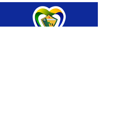
SERVIÇO DE ATENDIMENTO AO CIDADÃO 
(SIC) E OUVIDORIA
Prefeitura de Brasiléia - Estado do Acre
CNPJ 04.508.933/0001-45
💻Acesso online: 
SIC 
| 
Fale Conosco
 | 
Ouvidoria
 |
Portal de Transparência
 | 
Mapa 
do Site
📱Fone: +55 (68) 
3546-4402 ou +55 (68) 