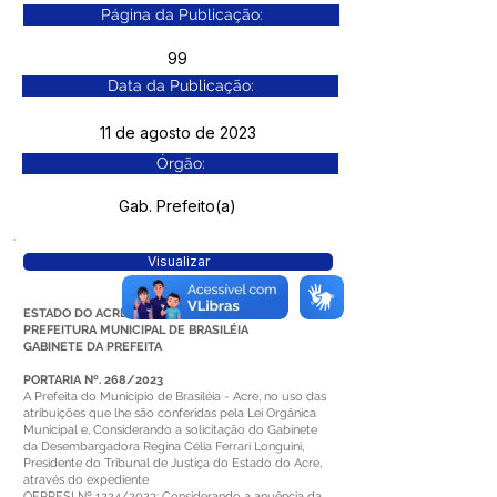
Página da Publicação:
99
Data da Publicação:
11 de agosto de 2023
Órgão:
Gab. Prefeito(a)
Visualizar
ESTADO DO ACRE
PREFEITURA MUNICIPAL DE BRASILÉIA
GABINETE DA PREFEITA
PORTARIA Nº. 268/2023
A Prefeita do Município de Brasiléia - Acre, no uso das
atribuições que lhe são conferidas pela Lei Orgânica
Municipal e, Considerando a solicitação do Gabinete
da Desembargadora Regina Célia Ferrari Longuini,
Presidente do Tribunal de Justiça do Estado do Acre,
através do expediente
OF.PRESI Nº 1224/2023; Considerando a anuência da