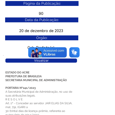
Página da Publicação:
90
Data da Publicação:
20 de dezembro de 2023
Órgão:
Gab. Prefeito(a)
Visualizar
ESTADO DO ACRE
PREFEITURA DE BRASILEIA
SECRETARIA MUNICIPAL DE ADMINISTRAÇÃO
PORTARIA Nº241/2023
A Secretária Municipal de Administração, no uso de
suas atribuições legais,
R E S O L V E:
Art. 1º - Conceder ao servidor JAIR ELIAS DA SILVA,
mat, 791, (GARI) a
30 (trinta) dias de licença-prêmio, referente ao
quinquênio de 2014/2019,