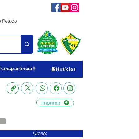
o Pelado
Transparência⬇️
📰Notícias
Imprimir
Órgão: