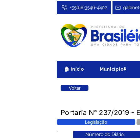
+55(68)3546-4402
gabinet
🏠 Início
Município⬇️
Voltar
Portaria N° 237/2019 - E
Legislação
Número do Diário: