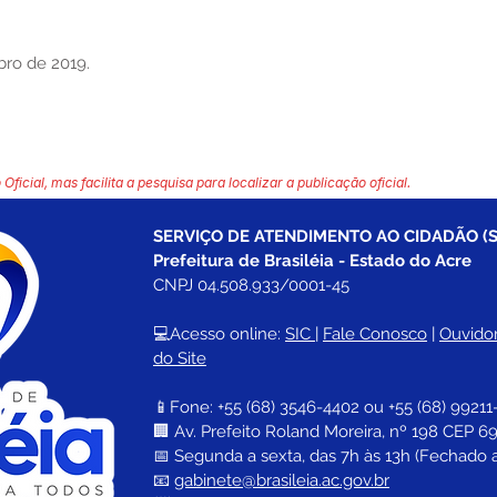
bro de 2019.
 Oficial, mas facilita a pesquisa para localizar a publicação oficial.
SERVIÇO DE ATENDIMENTO AO CIDADÃO (S
Prefeitura de Brasiléia - Estado do Acre
CNPJ 04.508.933/0001-45
💻Acesso online: 
SIC 
| 
Fale Conosco
 | 
Ouvidor
do Site
📱Fone: +55 (68) 
3546-4402 ou +55 (68) 99211
🏢 
Av. Prefeito Roland Moreira, nº 198 CEP 69
📅 Segunda a sexta, das 7h às 13h (Fechado 
📧 
gabinete@brasileia.ac.gov.br