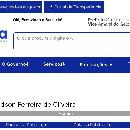
e@brasileia.ac.gov.br
Portal da Transparência
Prefeito
Carlinhos d
Olá, Bem-vindo a Brasiléia!
Vice
Amaral do Gelo
O Governo⬇️
Serviços⬇️
Publicações 🔽
dson Ferreira de Oliveira
Portaria
Página da Publicação:
Data da Publicação: