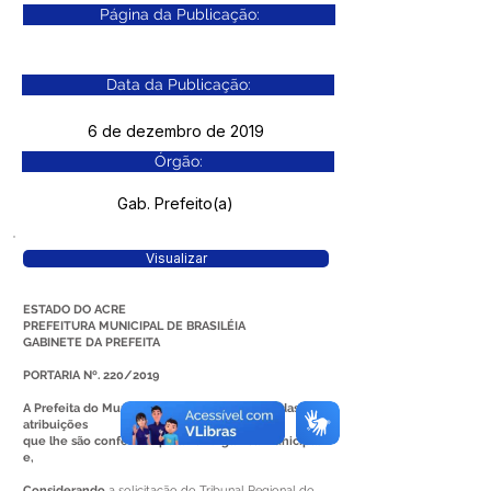
Página da Publicação:
Data da Publicação:
6 de dezembro de 2019
Órgão:
Gab. Prefeito(a)
Visualizar
ESTADO DO ACRE
PREFEITURA MUNICIPAL DE BRASILÉIA
GABINETE DA PREFEITA
PORTARIA Nº. 220/2019
A Prefeita do Município de Brasiléia, no uso das
atribuições
que lhe são conferidas pela Lei Orgânica Municipal
e,
Considerando
a solicitação do Tribunal Regional do