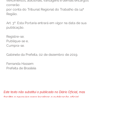
vencimentos, adicionais, vantagens e demais encargos
correrão
por conta do Tribunal Regional do Trabalho da 14ª
Região.
Art. 3º. Esta Portaria entrará em vigor na data de sua
publicação.
Registre-se;
Publique-se e,
Cumpra-se.
Gabinete da Prefeita, 02 de dezembro de 2019.
Fernanda Hassem
Prefeita de Brasiléia
Este texto não substitui o publicado no Diário Oficial, mas
facilita a pesquisa para localizar a publicação oficial.