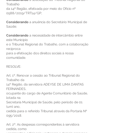
Trabalho
da 14ª Região, efetivada por meio do Ofício nº
0588/2019/TRT14/GP;
Considerando
a anuência do Secretário Municipal de
Saúde;
Considerando
a necessidade de intercâmbio entre
este Município
e o Tribunal Regional do Trabalho, com a colaboração
recíproca
para a efetivação dos direitos sociais à nossa
comunidade.
RESOLVE:
Art. 1º. Renovar a cessão ao Tribunal Regional do
Trabalho da
14º Região, da servidora ADEYSE DE LIMA DANTAS
FERNANDES,
ocupante do cargo de Agente Comunitário de Saúde,
lotada na
Secretaria Municipal de Saúde, pelo período de 01
(um) ano,
cedida para o referido Tribunal através da Portaria Nº
095/2018.
Art. 2º. As despesas correspondentes à servidora
cedida, como