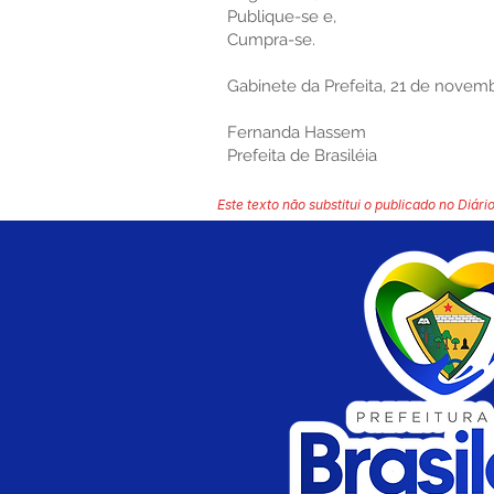
Publique-se e,
Cumpra-se.
Gabinete da Prefeita, 21 de novem
Fernanda Hassem
Prefeita de Brasiléia
Este texto não substitui o publicado no Diário