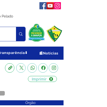
o Pelado
Transparência⬇️
📰Notícias
Imprimir
Órgão: