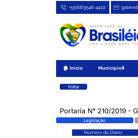
+55(68)3546-4402
gabinet
🏠 Início
Município⬇️
Voltar
Portaria N° 210/2019 - G
Legislação
Número do Diário: