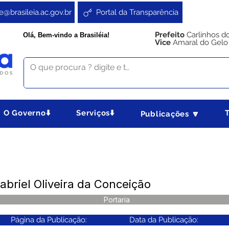
e@brasileia.ac.gov.br
Portal da Transparência
Prefeito
Carlinhos d
Olá, Bem-vindo a Brasiléia!
Vice
Amaral do Gelo
O Governo⬇️
Serviços⬇️
Publicações 🔽
abriel Oliveira da Conceição
Portaria
Página da Publicação:
Data da Publicação: