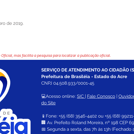
bro de 2019.
 Oficial, mas facilita a pesquisa para localizar a publicação oficial.
SERVIÇO DE ATENDIMENTO AO CIDADÃO (S
Prefeitura de Brasiléia - Estado do Acre
CNPJ 04.508.933/0001-45
💻Acesso online: 
SIC 
| 
Fale Conosco
 | 
Ouvidor
do Site
📱Fone: +55 (68) 
3546-4402 ou +55 (68) 99211
🏢 
Av. Prefeito Roland Moreira, nº 198 CEP 69
📅 Segunda a sexta, das 7h às 13h (Fechado 