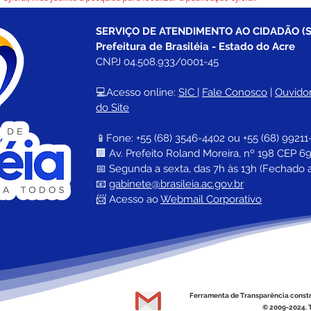
SERVIÇO DE ATENDIMENTO AO CIDADÃO (S
Prefeitura de Brasiléia - Estado do Acre
CNPJ 04.508.933/0001-45
💻Acesso online: 
SIC 
| 
Fale Conosco
 | 
Ouvidor
do Site
📱Fone: +55 (68) 
3546-4402 ou +55 (68) 99211
🏢 
Av. Prefeito Roland Moreira, nº 198 CEP 69
📅 Segunda a sexta, das 7h às 13h (Fechado 
📧 
gabinete@brasileia.ac.gov.br
📨 Acesso ao 
Webmail Corporativo
Ferramenta de Transparência const
© 2009-2024. T