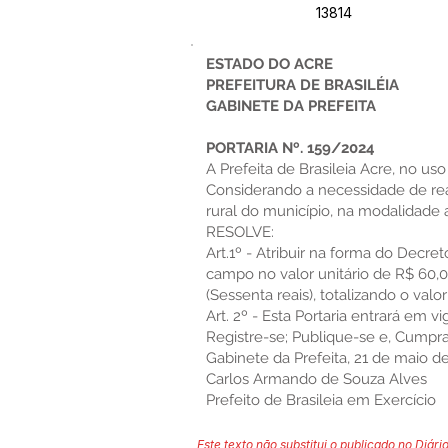
13814
ESTADO DO ACRE
PREFEITURA DE BRASILÉIA
GABINETE DA PREFEITA
PORTARIA Nº. 159/2024
A Prefeita de Brasileia Acre, no uso
Considerando a necessidade de rea
rural do município, na modalidad
RESOLVE:
Art.1º - Atribuir na forma do Decre
campo no valor unitário de R$ 60,
(Sessenta reais), totalizando o val
Art. 2º - Esta Portaria entrará em v
Registre-se; Publique-se e, Cumpra
Gabinete da Prefeita, 21 de maio d
Carlos Armando de Souza Alves
Prefeito de Brasileia em Exercício
Este texto não substitui o publicado no Diário