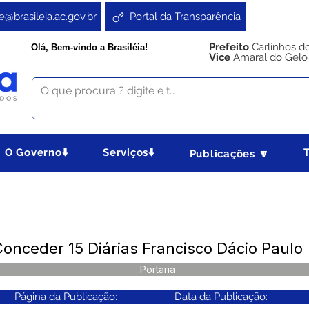
e@brasileia.ac.gov.br
Portal da Transparência
Prefeito
Carlinhos d
Olá, Bem-vindo a Brasiléia!
Vice
Amaral do Gelo
O Governo⬇️
Serviços⬇️
Publicações 🔽
Conceder 15 Diárias Francisco Dácio Paulo
Portaria
Página da Publicação:
Data da Publicação: