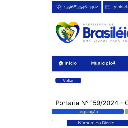
+55(68)3546-4402
gabinet
🏠 Início
Município⬇️
Voltar
Portaria N° 159/2024 - 
Legislação
Número do Diário: