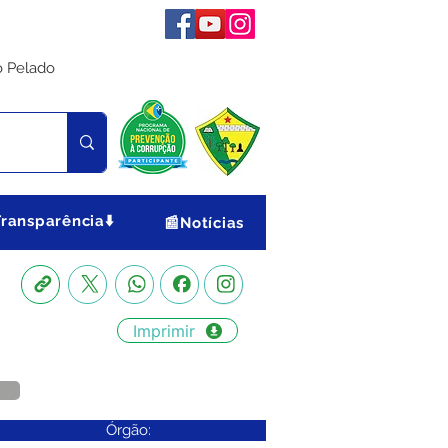
o Pelado
Transparência⬇️
📰Notícias
Imprimir
Órgão: