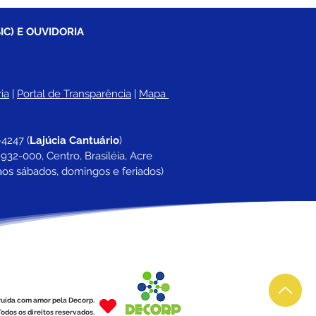
IC) E OUVIDORIA
ia
 |
Portal de Transparência
 | 
Mapa 
-4247 
(
Lajúcia Cantuário
)
932-000, Centro, Brasiléia, Acre
aos sábados, domingos e feriados)
ruída com amor pela Decorp.
odos os direitos reservados.