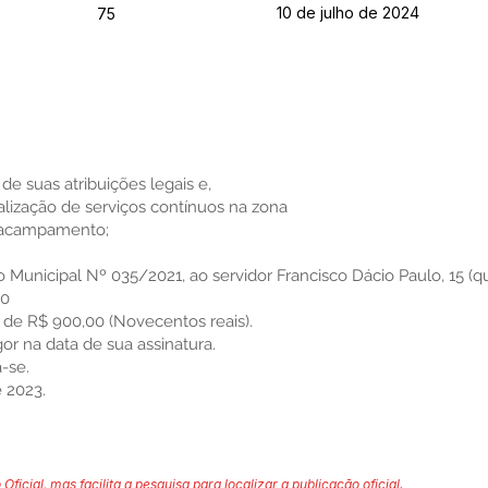
10 de julho de 2024
75
 de suas atribuições legais e,
lização de serviços contínuos na zona
e acampamento;
to Municipal Nº 035/2021, ao servidor Francisco Dácio Paulo, 15 (qu
00
or de R$ 900,00 (Novecentos reais).
igor na data de sua assinatura.
-se.
e 2023.
 Oficial, mas facilita a pesquisa para localizar a publicação oficial.