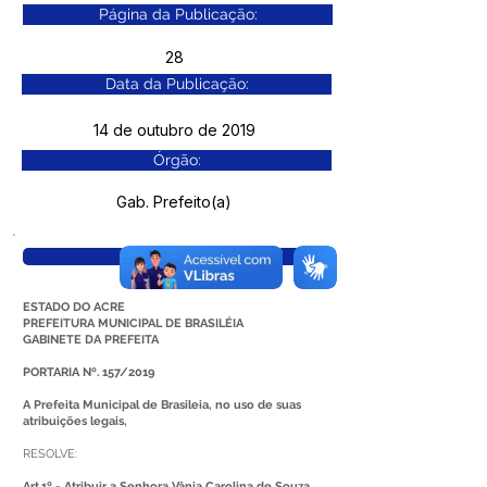
Página da Publicação:
28
Data da Publicação:
14 de outubro de 2019
Órgão:
Gab. Prefeito(a)
Visualizar
ESTADO DO ACRE
PREFEITURA MUNICIPAL DE BRASILÉIA
GABINETE DA PREFEITA
PORTARIA Nº. 157/2019
A Prefeita Municipal de Brasileia, no uso de suas
atribuições legais,
RESOLVE:
Art.1º - Atribuir a Senhora Vânia Carolina de Souza,