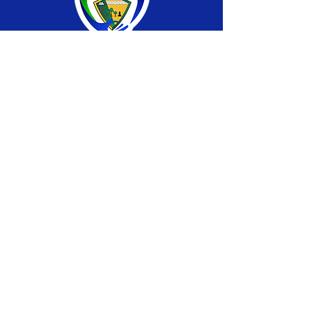
SERVIÇO DE ATENDIMENTO AO CIDADÃO 
(SIC) E OUVIDORIA
Prefeitura de Brasiléia - Estado do Acre
CNPJ 04.508.933/0001-45
💻Acesso online: 
SIC 
| 
Fale Conosco
 | 
Ouvidoria
 |
Portal de Transparência
 | 
Mapa 
do Site
📱Fone: +55 (68) 
3546-4402 ou +55 (68) 
99211-4247 
(
Lajúcia Cantuário
)
🏢 
Av. Prefeito Roland Moreira, nº 198 CEP 
69932-000, Centro, Brasiléia, Acre