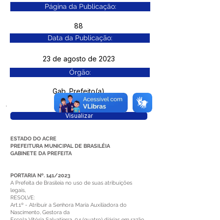
Página da Publicação:
88
Data da Publicação:
23 de agosto de 2023
Órgão:
Gab. Prefeito(a)
Visualizar
ESTADO DO ACRE
PREFEITURA MUNICIPAL DE BRASILÉIA
GABINETE DA PREFEITA
PORTARIA Nº. 141/2023
A Prefeita de Brasileia no uso de suas atribuições
legais,
RESOLVE:
Art.1º - Atribuir a Senhora Maria Auxiliadora do
Nascimento, Gestora da
Escola Vitória Salvatierra, 04 (quatro) diárias em razão