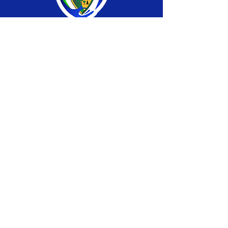
SERVIÇO DE ATENDIMENTO AO CIDADÃO 
(SIC) E OUVIDORIA
Prefeitura de Brasiléia - Estado do Acre
CNPJ 04.508.933/0001-45
💻Acesso online: 
SIC 
| 
Fale Conosco
 | 
Ouvidoria
 |
Portal de Transparência
 | 
Mapa 
do Site
📱Fone: +55 (68) 
3546-4402 ou +55 (68) 
99211-4247 
(
Lajúcia Cantuário
)
🏢 
Av. Prefeito Roland Moreira, nº 198 CEP 
69932-000, Centro, Brasiléia, Acre