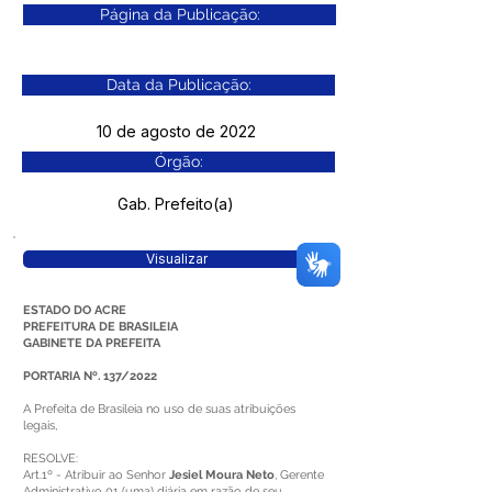
Página da Publicação:
Data da Publicação:
10 de agosto de 2022
Órgão:
Gab. Prefeito(a)
Visualizar
ESTADO DO ACRE
PREFEITURA DE BRASILEIA
GABINETE DA PREFEITA
PORTARIA Nº. 137/2022
A Prefeita de Brasileia no uso de suas atribuições
legais,
RESOLVE:
Art.1º - Atribuir ao Senhor
Jesiel Moura Neto
, Gerente
Administrativo 01 (uma) diária em razão de seu