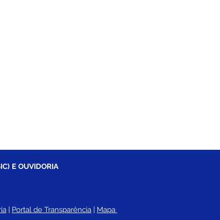
IC) E OUVIDORIA
ia
 |
Portal de Transparência
 | 
Mapa 