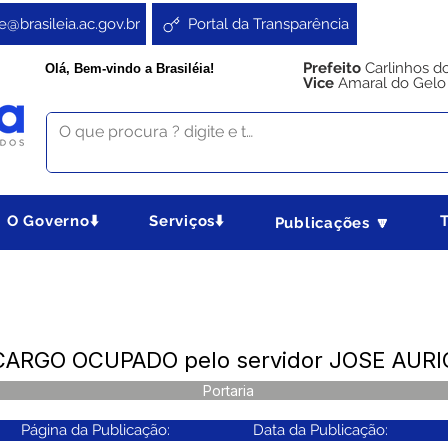
e@brasileia.ac.gov.br
Portal da Transparência
Prefeito
Carlinhos d
Olá, Bem-vindo a Brasiléia!
Vice
Amaral do Gelo
O Governo⬇️
Serviços⬇️
Publicações 🔽
- CARGO OCUPADO pelo servidor JOSE AU
Portaria
Página da Publicação:
Data da Publicação: