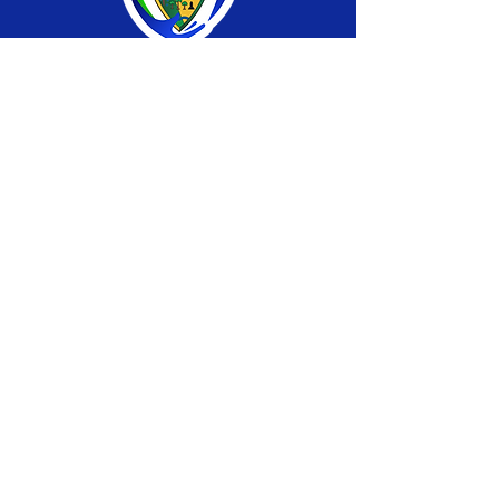
SERVIÇO DE ATENDIMENTO AO CIDADÃO 
(SIC) E OUVIDORIA
Prefeitura de Brasiléia - Estado do Acre
CNPJ 04.508.933/0001-45
💻Acesso online: 
SIC 
| 
Fale Conosco
 | 
Ouvidoria
 |
Portal de Transparência
 | 
Mapa 
do Site
📱Fone: +55 (68) 
3546-4402 ou +55 (68) 
99211-4247 
(
Lajúcia Cantuário
)
🏢 
Av. Prefeito Roland Moreira, nº 198 CEP 
69932-000, Centro, Brasiléia, Acre