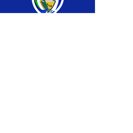
SERVIÇO DE ATENDIMENTO AO CIDADÃO 
(SIC) E OUVIDORIA
Prefeitura de Brasiléia - Estado do Acre
CNPJ 04.508.933/0001-45
💻Acesso online: 
SIC 
| 
Fale Conosco
 | 
Ouvidoria
 |
Portal de Transparência
 | 
Mapa 
do Site
📱Fone: +55 (68) 
3546-4402 ou +55 (68) 
99211-4247 
(
Lajúcia Cantuário
)
🏢 
Av. Prefeito Roland Moreira, nº 198 CEP 
69932-000, Centro, Brasiléia, Acre