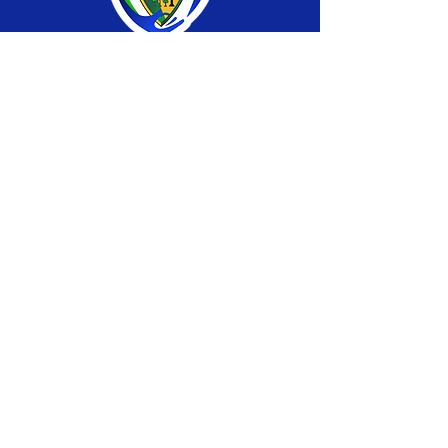
SERVIÇO DE ATENDIMENTO AO CIDADÃO 
(SIC) E OUVIDORIA
Prefeitura de Brasiléia - Estado do Acre
CNPJ 04.508.933/0001-45
💻Acesso online: 
SIC 
| 
Fale Conosco
 | 
Ouvidoria
 |
Portal de Transparência
 | 
Mapa 
do Site
📱Fone: +55 (68) 
3546-4402 ou +55 (68) 
99211-4247 
(
Lajúcia Cantuário
)
🏢 
Av. Prefeito Roland Moreira, nº 198 CEP 
69932-000, Centro, Brasiléia, Acre