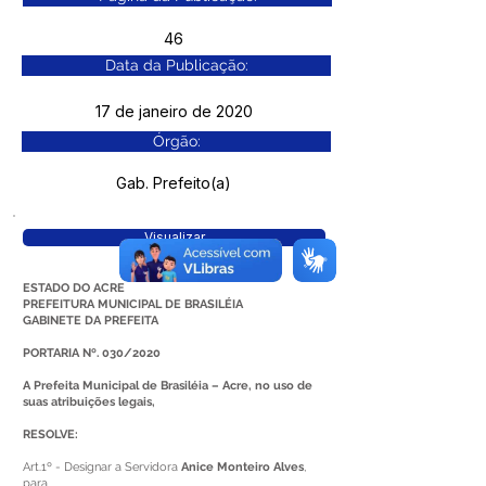
46
Data da Publicação:
17 de janeiro de 2020
Órgão:
Gab. Prefeito(a)
Visualizar
ESTADO DO ACRE
PREFEITURA MUNICIPAL DE BRASILÉIA
GABINETE DA PREFEITA
PORTARIA Nº. 030/2020
A Prefeita Municipal de Brasiléia – Acre, no uso de
suas atribuições legais,
RESOLVE:
Art.1º - Designar a Servidora
Anice Monteiro Alves
,
para