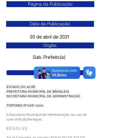
Página da Publicação:
Data da Publicação:
20 de abril de 2021
Órgão:
Gab. Prefeito(a)
Visualizar
ESTADO DO ACRE
PREFEITURA MUNICIPAL DE BRASILEIA
SECRETARIA MUNICIPAL DE ADMINISTRAÇÃO
PORTARIA Nº028/2021
A Secretária Municipal de Administração, no uso de
suas atribuições legais,
R E S O L V E:
Art 1º Conceder ao servidor EDIVALDO DE SOUZA