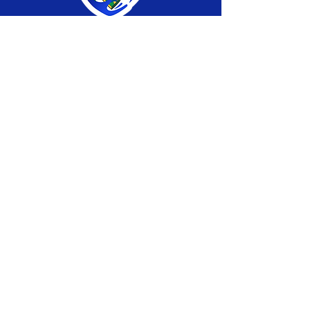
SERVIÇO DE ATENDIMENTO AO CIDADÃO 
(SIC) E OUVIDORIA
Prefeitura de Brasiléia - Estado do Acre
CNPJ 04.508.933/0001-45
💻Acesso online: 
SIC 
| 
Fale Conosco
 | 
Ouvidoria
 |
Portal de Transparência
 | 
Mapa 
do Site
📱Fone: +55 (68) 
3546-4402 ou +55 (68) 
99211-4247 
(
Lajúcia Cantuário
)
🏢 
Av. Prefeito Roland Moreira, nº 198 CEP 
69932-000, Centro, Brasiléia, Acre
📅 Segunda a sexta, das 7h às 13h 