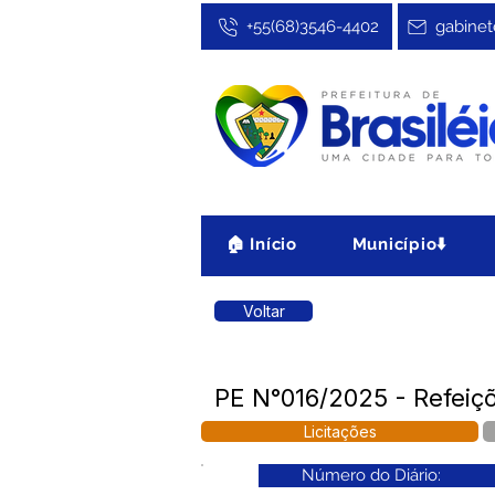
+55(68)3546-4402
gabinet
🏠 Início
Município⬇️
Voltar
PE N°016/2025 - Refeiç
Licitações
Número do Diário: