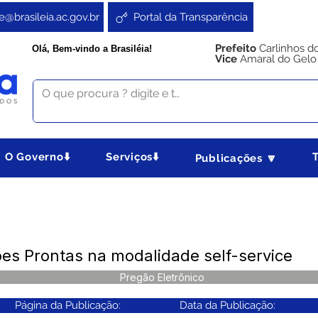
e@brasileia.ac.gov.br
Portal da Transparência
Prefeito
Carlinhos d
Olá, Bem-vindo a Brasiléia!
Vice
Amaral do Gelo
O Governo⬇️
Serviços⬇️
Publicações 🔽
ões Prontas na modalidade self-service
Pregão Eletrônico
Página da Publicação:
Data da Publicação: