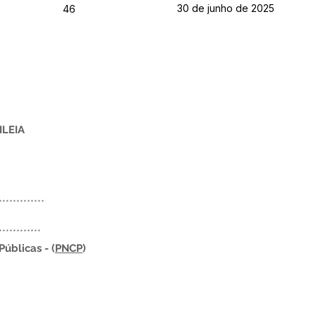
30 de junho de 2025
46
ILEIA
*************
************
úblicas - (
PNCP
)