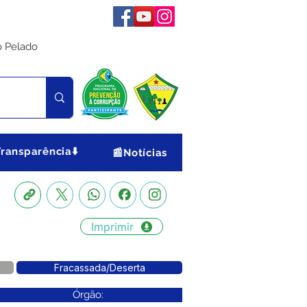
o Pelado
Transparência⬇️
📰Notícias
Imprimir
Fracassada/Deserta
Órgão: