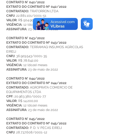
CONTRATO N° 042/2022
EXTRATO DO CONTRATO Nº 042/2022
CONTRATADO:
TRATORRON LTDA
CNPJ:
22.881.101/0001-51
VALOR:
R$ 504.900,00
VIGÊNCIA:
12 (doze) meses
ASSINATURA:
23 de maio de 2022
CONTRATO N° 043/2022
EXTRATO DO CONTRATO Nº 043/2022
CONTRATADO:
TERRAMAQ INSUMOS AGRICOLAS
EIRELI
CNPJ:
36.929.543/0001-35
VALOR:
R$ 78.642,00
VIGÊNCIA:
12 (doze) meses
ASSINATURA:
23 de maio de 2022
CONTRATO N° 044/2022
EXTRATO DO CONTRATO Nº 044/2022
CONTRATADO:
AGROPRATA COMERCIO DE
EQUIPAMENTOS LTDA
CPF:
20.963.380/0001-77
VALOR:
R$ 14.200,00
VIGÊNCIA:
12 (doze) meses
ASSINATURA:
23 de maio de 2022
CONTRATO N° 045/2022
EXTRATO DO CONTRATO Nº 045/2022
CONTRATADO:
P. D. V. PECAS EIRELI
CNPJ:
28.737.608/0001-12