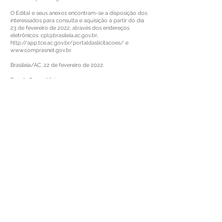
O Edital e seus anexos encontram-se a disposição dos
interessados para consulta e aquisição a partir do dia
23 de fevereiro de 2022, através dos endereços
eletrônicos:
cpl@brasileia.ac.gov.br
,
http://app.tce.ac.gov.br/portaldaslicitacoes/
e
www.comprasnet.gov.br
.
Brasileia/AC, 22 de fevereiro de 2022.
Eva de Souza Vieira
Pregoeira
Este texto não substitui o publicado no Diário Oficial, mas
facilita a pesquisa para localizar a publicação oficial.