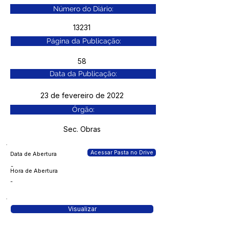
Número do Diário:
13231
Página da Publicação:
58
Data da Publicação:
23 de fevereiro de 2022
Órgão:
Sec. Obras
Acessar Pasta no Drive
Data de Abertura
-
Hora de Abertura
-
Visualizar