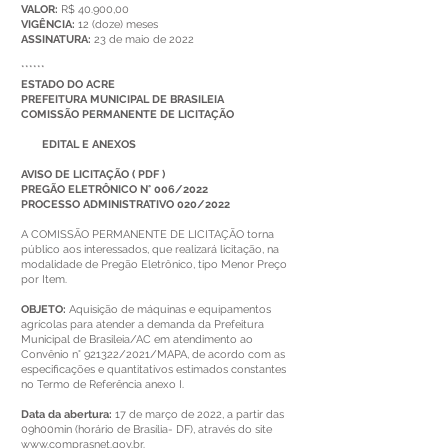
VALOR:
R$ 40.900,00
VIGÊNCIA:
12 (doze) meses
ASSINATURA:
23 de maio de 2022
******
ESTADO DO ACRE
PREFEITURA MUNICIPAL DE BRASILEIA
COMISSÃO PERMANENTE DE LICITAÇÃO
EDITAL E ANEXOS
AVISO DE LICITAÇÃO
(
PDF
)
PREGÃO ELETRÔNICO N° 006/2022
PROCESSO ADMINISTRATIVO 020/2022
A COMISSÃO PERMANENTE DE LICITAÇÃO torna
público aos interessados, que realizará licitação, na
modalidade de Pregão Eletrônico, tipo Menor Preço
por Item.
OBJETO:
Aquisição de máquinas e equipamentos
agrícolas para atender a demanda da Prefeitura
Municipal de Brasileia/AC em atendimento ao
Convênio n° 921322/2021/MAPA, de acordo com as
especificações e quantitativos estimados constantes
no Termo de Referência anexo I.
Data da abertura:
17 de março de 2022, a partir das
09h00min (horário de Brasília- DF), através do site
www.comprasnet.gov.br
.