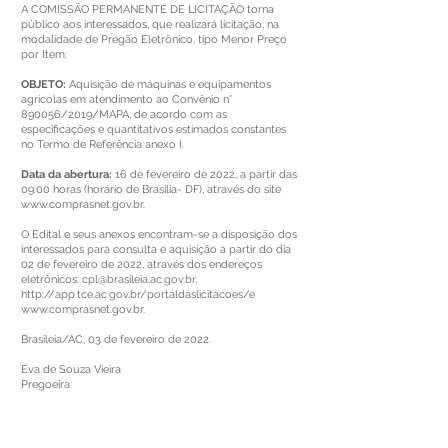
A COMISSÃO PERMANENTE DE LICITAÇÃO torna
público aos interessados, que realizará licitação, na
modalidade de Pregão Eletrônico, tipo Menor Preço
por Item:
OBJETO:
Aquisição de máquinas e equipamentos
agrícolas em atendimento ao Convênio n°
890056/2019/MAPA, de acordo com as
especificações e quantitativos estimados constantes
no Termo de Referência anexo I.
Data da abertura:
16 de fevereiro de 2022, a partir das
09:00 horas (horário de Brasília- DF), através do site
www.comprasnet.gov.br
.
O Edital e seus anexos encontram-se a disposição dos
interessados para consulta e aquisição a partir do dia
02 de fevereiro de 2022, através dos endereços
eletrônicos:
cpl@brasileia.ac.gov.br
,
http://app.tce.ac.gov.br/portaldaslicitacoes/e
www.comprasnet.gov.br
.
Brasileia/AC, 03 de fevereiro de 2022.
Eva de Souza Vieira
Pregoeira