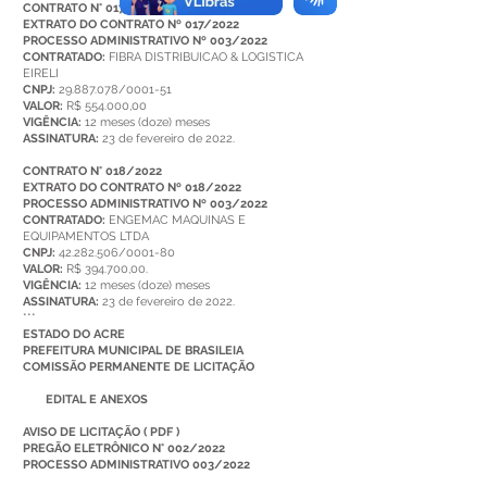
CONTRATO N° 017/2022
EXTRATO DO CONTRATO Nº 017/2022
PROCESSO ADMINISTRATIVO Nº 003/2022
CONTRATADO:
FIBRA DISTRIBUICAO & LOGISTICA
EIRELI
CNPJ:
29.887.078/0001-51
VALOR:
R$ 554.000,00
VIGÊNCIA:
12 meses (doze) meses
ASSINATURA:
23 de fevereiro de 2022.
CONTRATO N° 018/2022
EXTRATO DO CONTRATO Nº 018/2022
PROCESSO ADMINISTRATIVO Nº 003/2022
CONTRATADO:
ENGEMAC MAQUINAS E
EQUIPAMENTOS LTDA
CNPJ:
42.282.506/0001-80
VALOR:
R$ 394.700,00.
VIGÊNCIA:
12 meses (doze) meses
ASSINATURA:
23 de fevereiro de 2022.
***
ESTADO DO ACRE
PREFEITURA MUNICIPAL DE BRASILEIA
COMISSÃO PERMANENTE DE LICITAÇÃO
EDITAL E ANEXOS
AVISO DE LICITAÇÃO
(
PDF
)
PREGÃO ELETRÔNICO N° 002/2022
PROCESSO ADMINISTRATIVO 003/2022