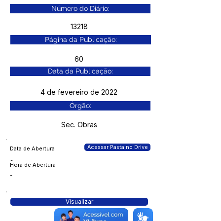
Número do Diário:
13218
Página da Publicação:
60
Data da Publicação:
4 de fevereiro de 2022
Órgão:
Sec. Obras
Acessar Pasta no Drive
Data de Abertura
-
Hora de Abertura
-
Visualizar