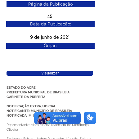
Página da Publicação:
45
Data da Publicação:
9 de junho de 2021
Órgão:
Visualizar
ESTADO DO ACRE
PREFEITURA MUNICIPAL DE BRASILEIA
GABINETE DA PREFEITA
NOTIFICAÇÃO EXTRAJUDICIAL
NOTIFICANTE: MUNICÍPIO DE BRASILEIA
NOTIFICADA: M. M. M. MENDONÇA OLIVEIRA
Representante: Mara Márcia Machado de Mendonça
Oliveira
Endereço: Estrada Jarbas Passarinho, N° 1.989, Sala 04,