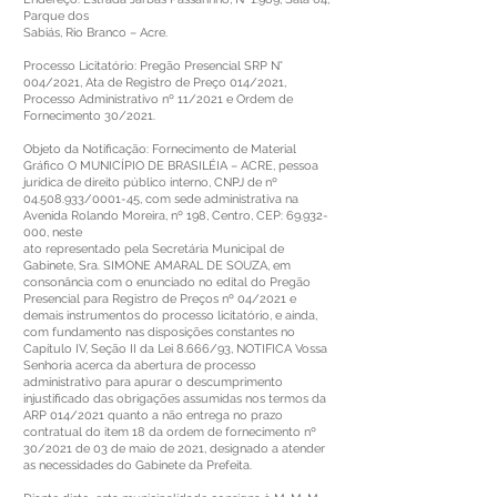
Parque dos
Sabiás, Rio Branco – Acre.
Processo Licitatório: Pregão Presencial SRP N°
004/2021, Ata de Registro de Preço 014/2021,
Processo Administrativo nº 11/2021 e Ordem de
Fornecimento 30/2021.
Objeto da Notificação: Fornecimento de Material
Gráfico O MUNICÍPIO DE BRASILÉIA – ACRE, pessoa
jurídica de direito público interno, CNPJ de nº
04.508.933
/0001-45, com sede administrativa na
Avenida Rolando Moreira, nº 198, Centro, CEP:
69.932-
000
, neste
ato representado pela Secretária Municipal de
Gabinete, Sra. SIMONE AMARAL DE SOUZA, em
consonância com o enunciado no edital do Pregão
Presencial para Registro de Preços nº 04/2021 e
demais instrumentos do processo licitatório, e ainda,
com fundamento nas disposições constantes no
Capítulo IV, Seção II da Lei 8.666/93, NOTIFICA Vossa
Senhoria acerca da abertura de processo
administrativo para apurar o descumprimento
injustificado das obrigações assumidas nos termos da
ARP 014/2021 quanto a não entrega no prazo
contratual do item 18 da ordem de fornecimento nº
30/2021 de 03 de maio de 2021, designado a atender
as necessidades do Gabinete da Prefeita.