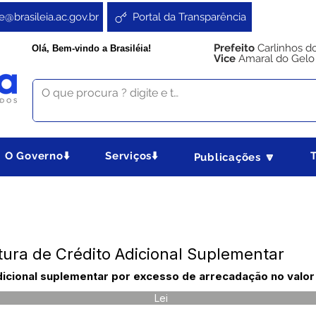
e@brasileia.ac.gov.br
Portal da Transparência
Prefeito
Carlinhos d
Olá, Bem-vindo a Brasiléia!
Vice
Amaral do Gelo
O Governo⬇️
Serviços⬇️
Publicações 🔽
tura de Crédito Adicional Suplementar
adicional suplementar por excesso de arrecadação no valo
Lei