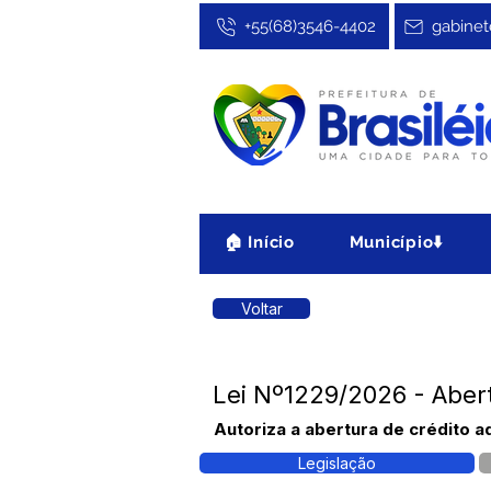
+55(68)3546-4402
gabinet
🏠 Início
Município⬇️
Voltar
Lei Nº1229/2026 - Aber
Autoriza a abertura de crédito 
Legislação