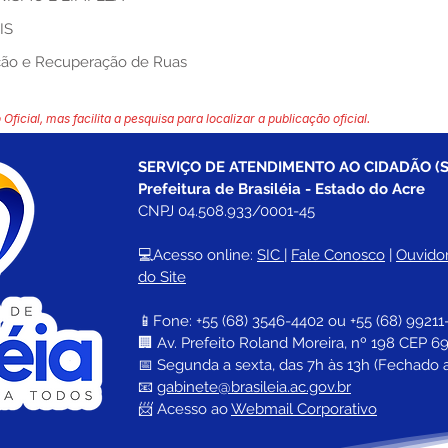
IS
ação e Recuperação de Ruas
 Oficial, mas facilita a pesquisa para localizar a publicação oficial.
SERVIÇO DE ATENDIMENTO AO CIDADÃO (S
Prefeitura de Brasiléia - Estado do Acre
CNPJ 04.508.933/0001-45
💻Acesso online: 
SIC 
| 
Fale Conosco
 | 
Ouvidor
do Site
📱Fone: +55 (68) 
3546-4402 ou +55 (68) 99211
🏢 
Av. Prefeito Roland Moreira, nº 198 CEP 69
📅 Segunda a sexta, das 7h às 13h (Fechado 
📧 
gabinete@brasileia.ac.gov.br
📨 Acesso ao 
Webmail Corporativo