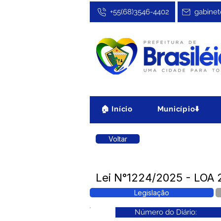
+55(68)3546-4402
gabinet
🏠 Início
Município⬇️
Voltar
Lei N°1224/2025 - LOA 
Legislação
Número do Diário: