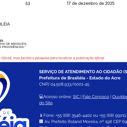
17 de dezembro de 2025
53
ILÉIA
25.
ÍPIO DE BRASILÉIA,
S PROVIDÊNCIAS.”
 Oficial, mas facilita a pesquisa para localizar a publicação oficial.
SERVIÇO DE ATENDIMENTO AO CIDADÃO (S
Prefeitura de Brasiléia - Estado do Acre
CNPJ 04.508.933/0001-45
💻Acesso online: 
SIC 
| 
Fale Conosco
 | 
Ouvidor
do Site
📱Fone: +55 (68) 
3546-4402 ou +55 (68) 99211
🏢 
Av. Prefeito Roland Moreira, nº 198 CEP 69