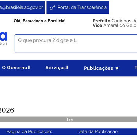
e@brasileia.ac.gov.br
Portal da Transparência
Prefeito
Carlinhos d
Olá, Bem-vindo a Brasiléia!
Vice
Amaral do Gelo
O Governo⬇️
Serviços⬇️
Publicações 🔽
2026
Lei
Página da Publicação:
Data da Publicação: