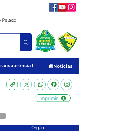
o Pelado
Transparência⬇️
📰Notícias
Imprimir
Órgão: