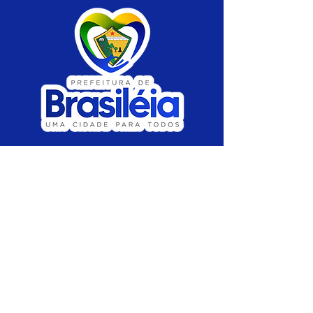
SERVIÇO DE ATENDIMENTO AO CIDADÃO 
(SIC) E OUVIDORIA
Prefeitura de Brasiléia - Estado do Acre
CNPJ 04.508.933/0001-45
💻Acesso online: 
SIC 
| 
Fale Conosco
 | 
Ouvidoria
 |
Portal de Transparência
 | 
Mapa 
do Site
📱Fone: +55 (68) 
3546-4402 ou +55 (68) 