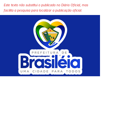
Este texto não substitui o publicado no Diário Oficial, mas
facilita a pesquisa para localizar a publicação oficial.
SERVIÇO DE ATENDIMENTO AO CIDADÃO 
(SIC) E OUVIDORIA
Prefeitura de Brasiléia - Estado do Acre
CNPJ 04.508.933/0001-45
💻Acesso online: 
SIC 
| 
Fale Conosco
 | 
Ouvidoria
 |
Portal de Transparência
 | 
Mapa 
do Site