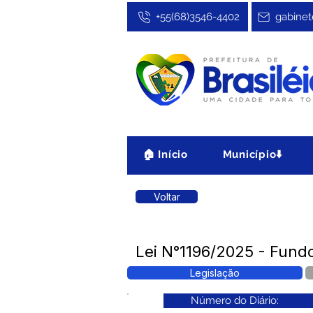
+55(68)3546-4402
gabinet
🏠 Início
Município⬇️
Voltar
Lei N°1196/2025 - Fund
Legislação
Número do Diário: