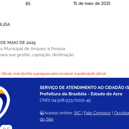
15 de maio de 2025
85
ILÉIA
 DE MAIO DE 2025
ndo Municipal de Amparo a Pessoa
ara sua gestão, captação, destinação
 Oficial, mas facilita a pesquisa para localizar a publicação oficial.
SERVIÇO DE ATENDIMENTO AO CIDADÃO (S
Prefeitura de Brasiléia - Estado do Acre
CNPJ 04.508.933/0001-45
💻Acesso online: 
SIC 
| 
Fale Conosco
 | 
Ouvidor
do Site