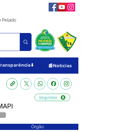
o Pelado
Transparência⬇️
📰Notícias
Imprimir
MAPI
Órgão: