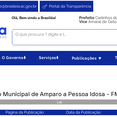
e@brasileia.ac.gov.br
Portal da Transparência
Prefeito
Carlinhos d
Olá, Bem-vindo a Brasiléia!
Vice
Amaral do Gelo
O Governo⬇️
Serviços⬇️
Publicações 🔽
o Municipal de Amparo a Pessoa Idosa - F
Lei
Página da Publicação:
Data da Publicação: