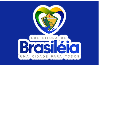
SERVIÇO DE ATENDIMENTO AO CIDADÃO 
(SIC) E OUVIDORIA
Prefeitura de Brasiléia - Estado do Acre
CNPJ 04.508.933/0001-45
💻Acesso online: 
SIC 
| 
Fale Conosco
 | 
Ouvidoria
 |
Portal de Transparência
 | 
Mapa 
do Site
📱Fone: +55 (68) 
3546-4402 ou +55 (68) 