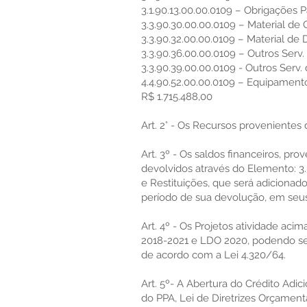
3.1.90.13.00.00.0109 – Obrigações 
3.3.90.30.00.00.0109 – Material d
3.3.90.32.00.00.0109 – Material de 
3.3.90.36.00.00.0109 – Outros Serv.
3.3.90.39.00.00.0109 - Outros Serv.
4.4.90.52.00.00.0109 – Equipament
R$ 1.715.488,00
Art. 2° - Os Recursos provenientes 
Art. 3º - Os saldos financeiros, pr
devolvidos através do Elemento: 3.
e Restituições, que será adicionad
período de sua devolução, em seus
Art. 4º - Os Projetos atividade aci
2018-2021 e LDO 2020, podendo se
de acordo com a Lei 4.320/64.
Art. 5º- A Abertura do Crédito Adic
do PPA, Lei de Diretrizes Orçament