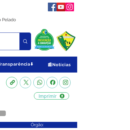
o Pelado
Transparência⬇️
📰Notícias
Imprimir
Órgão: