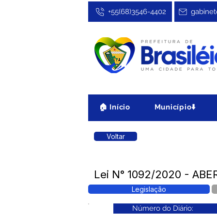
+55(68)3546-4402
gabinet
🏠 Início
Município⬇️
Voltar
Lei N° 1092/2020 - AB
Legislação
Número do Diário: