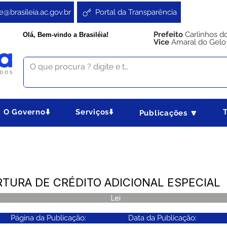
e@brasileia.ac.gov.br
Portal da Transparência
Prefeito
Carlinhos d
Olá, Bem-vindo a Brasiléia!
Vice
Amaral do Gelo
O Governo⬇️
Serviços⬇️
Publicações 🔽
ERTURA DE CRÉDITO ADICIONAL ESPECIAL
Lei
Página da Publicação:
Data da Publicação: