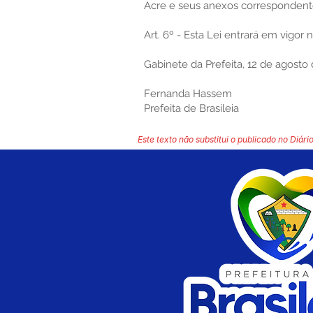
Acre e seus anexos correspondente
Art. 6º - Esta Lei entrará em vigor 
Gabinete da Prefeita, 12 de agosto
Fernanda Hassem
Prefeita de Brasileia
Este texto não substitui o publicado no Diário