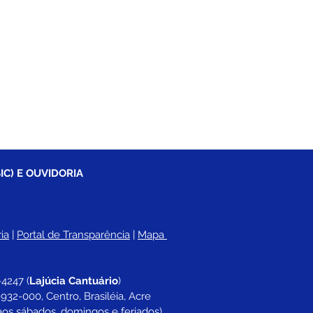
IC) E OUVIDORIA
ia
 |
Portal de Transparência
 | 
Mapa 
-4247 
(
Lajúcia Cantuário
)
932-000, Centro, Brasiléia, Acre
aos sábados, domingos e feriados)