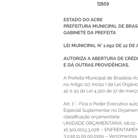
12859
ESTADO DO ACRE
PREFEITURA MUNICIPAL DE BRAS
GABINETE DA PREFEITA
LEI MUNICIPAL N° 1.092 DE 12 DE
AUTORIZA A ABERTURA DE CRÉD
E DÁ OUTRAS PROVIDÊNCIAS.
A Prefeita Municipal de Brasiléia-
no Artigo 117, inciso I da Lei Orgânic
42 e 43 da Lei 4.320 de 17 de març
Art. 1° - Fica o Poder Executivo aut
Especial Suplementar no Orçament
classificação orçamentária:
UNIDADE ORÇAMENTÁRIA: 08.02 
10.301.0013.3.028 – ENFRENTAM
3.1.90.11.00.00.0109 – Vencimento