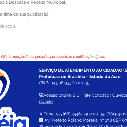
s a Despesa e Receita Municipal.
na data de sua publicação.
 de 2020.
 Oficial, mas facilita a pesquisa para localizar a publicação oficial.
SERVIÇO DE ATENDIMENTO AO CIDADÃO (S
Prefeitura de Brasiléia - Estado do Acre
CNPJ 04.508.933/0001-45
💻Acesso online: 
SIC 
| 
Fale Conosco
 | 
Ouvidor
do Site
📱Fone: +55 (68) 
3546-4402 ou +55 (68) 99211
🏢 
Av. Prefeito Roland Moreira, nº 198 CEP 69
📅 Segunda a sexta, das 7h às 13h (Fechado 