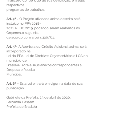
financeiro do período de sua devolução, em seus
respectivos
programas de trabalhos.
Art. 4º -
O Projeto atividade acima descrito será
incluído no PPA 2018-
2021 e LDO 2019, podendo serem reabertos no
Orçamento seguinte,
de acordo com a Lei 4.320/64.
Art. 5º-
A Abertura do Crédito Adicional acima, será
incorporado na
Lei do PPA, Lei de Diretrizes Orçamentárias e LOA do
município de
Brasileia- Acre e seus anexos correspondentes a
Despesa e Receita
Municipal.
Art. 6º -
Esta Lei entrará em vigor na data de sua
publicação.
Gabinete da Prefeita, 23 de abril de 2020.
Fernanda Hassem
Prefeita de Brasileia
Este texto não substitui o publicado no Diário Oficial, mas
facilita a pesquisa para localizar a publicação oficial.