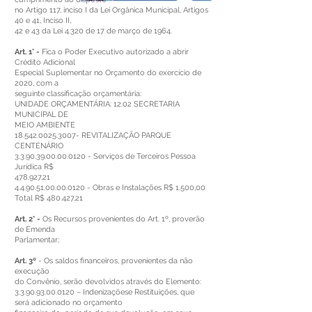
no Artigo 117, inciso I da Lei Orgânica Municipal, Artigos
40 e 41, Inciso II,
42 e 43 da Lei 4.320 de 17 de março de 1964.
Art. 1° -
Fica o Poder Executivo autorizado a abrir
Crédito Adicional
Especial Suplementar no Orçamento do exercício de
2020, com a
seguinte classificação orçamentária:
UNIDADE ORÇAMENTÁRIA: 12.02 SECRETARIA
MUNICIPAL DE
MEIO AMBIENTE
18.542.0025.3007
- REVITALIZAÇÃO PARQUE
CENTENÁRIO
3.3.90.39.00.00.0120
- Serviços de Terceiros Pessoa
Jurídica R$
478.927,21
4.4.90.51.00.00.0120
- Obras e Instalações R$ 1.500,00
Total R$ 480.427,21
Art. 2° -
Os Recursos provenientes do Art. 1º, proverão
de Emenda
Parlamentar;
Art. 3º
- Os saldos financeiros, provenientes da não
execução
do Convênio, serão devolvidos através do Elemento:
3.3.90.93.00.0120
– Indenizaçõese Restituições, que
será adicionado no orçamento