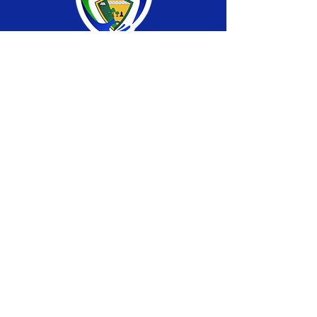
SERVIÇO DE ATENDIMENTO AO CIDADÃO 
(SIC) E OUVIDORIA
Prefeitura de Brasiléia - Estado do Acre
CNPJ 04.508.933/0001-45
💻Acesso online: 
SIC 
| 
Fale Conosco
 | 
Ouvidoria
 |
Portal de Transparência
 | 
Mapa 
do Site
📱Fone: +55 (68) 
3546-4402 ou +55 (68) 
99211-4247 
(
Lajúcia Cantuário
)
🏢 
Av. Prefeito Roland Moreira, nº 198 CEP 
69932-000, Centro, Brasiléia, Acre