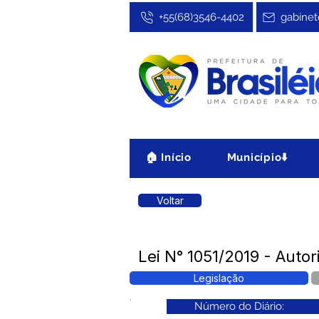
+55(68)3546-4402
gabinet
🏠 Início
Município⬇️
Voltar
Lei N° 1051/2019 - Autor
Legislação
Número do Diário: