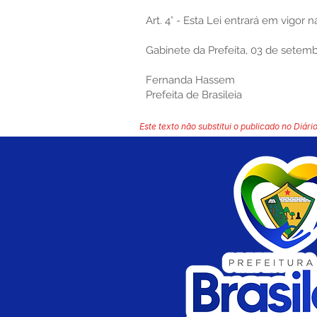
Art. 4° - Esta Lei entrará em vigor 
Gabinete da Prefeita, 03 de setemb
Fernanda Hassem
Prefeita de Brasileia
Este texto não substitui o publicado no Diário