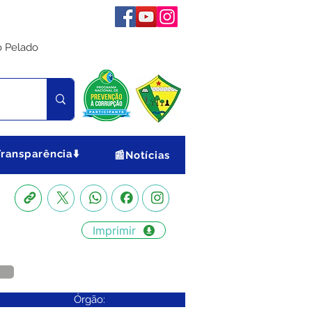
o Pelado
Transparência⬇️
📰Notícias
Imprimir
Órgão: