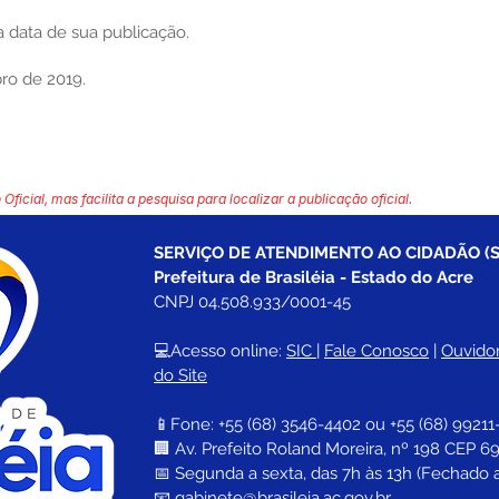
na data de sua publicação.
ro de 2019.
 Oficial, mas facilita a pesquisa para localizar a publicação oficial.
SERVIÇO DE ATENDIMENTO AO CIDADÃO (S
Prefeitura de Brasiléia - Estado do Acre
CNPJ 04.508.933/0001-45
💻Acesso online: 
SIC 
| 
Fale Conosco
 | 
Ouvidor
do Site
📱Fone: +55 (68) 
3546-4402 ou +55 (68) 99211
🏢 
Av. Prefeito Roland Moreira, nº 198 CEP 69
📅 Segunda a sexta, das 7h às 13h (Fechado 
📧 
gabinete@brasileia.ac.gov.br