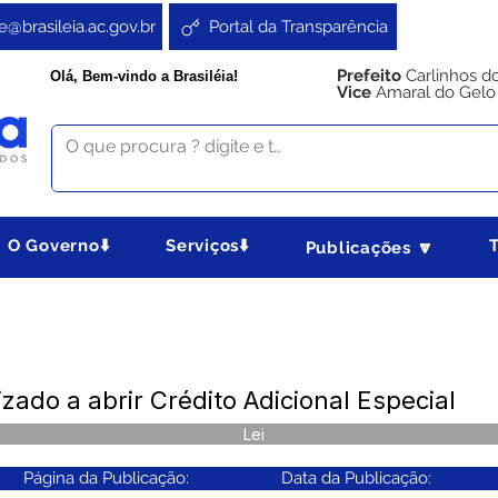
e@brasileia.ac.gov.br
Portal da Transparência
Prefeito
Carlinhos d
Olá, Bem-vindo a Brasiléia!
Vice
Amaral do Gelo
O Governo⬇️
Serviços⬇️
Publicações 🔽
izado a abrir Crédito Adicional Especial
Lei
Página da Publicação:
Data da Publicação: