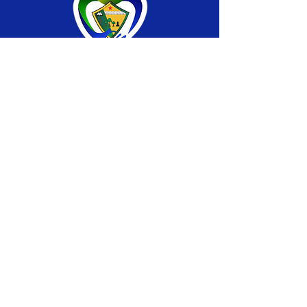
SERVIÇO DE ATENDIMENTO AO CIDADÃO 
(SIC) E OUVIDORIA
Prefeitura de Brasiléia - Estado do Acre
CNPJ 04.508.933/0001-45
💻Acesso online: 
SIC 
| 
Fale Conosco
 | 
Ouvidoria
 |
Portal de Transparência
 | 
Mapa 
do Site
📱Fone: +55 (68) 
3546-4402 ou +55 (68) 
99211-4247 
(
Lajúcia Cantuário
)
🏢 
Av. Prefeito Roland Moreira, nº 198 CEP 