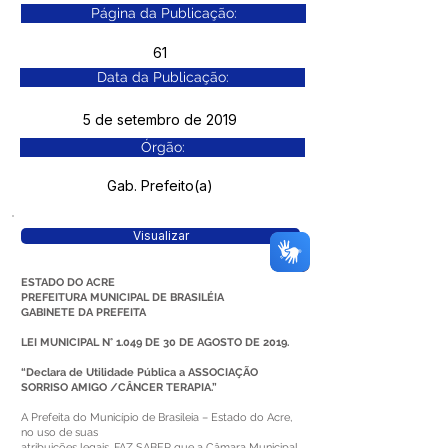
Página da Publicação:
61
Data da Publicação:
5 de setembro de 2019
Órgão:
Gab. Prefeito(a)
Visualizar
ESTADO DO ACRE
PREFEITURA MUNICIPAL DE BRASILÉIA
GABINETE DA PREFEITA
LEI MUNICIPAL N° 1.049 DE 30 DE AGOSTO DE 2019.
“Declara de Utilidade Pública a ASSOCIAÇÃO
SORRISO AMIGO /CÂNCER TERAPIA.”
A Prefeita do Município de Brasileia – Estado do Acre,
no uso de suas
atribuições legais. FAZ SABER que a Câmara Municipal