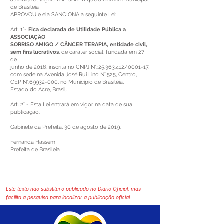
de Brasileia
APROVOU e ela SANCIONA a seguinte Lei:
Art. 1°-
Fica declarada de Utilidade Pública a
ASSOCIAÇÃO
SORRISO AMIGO / CÂNCER TERAPIA, entidade civil,
sem fins lucrativos
, de caráter social, fundada em 27
de
junho de 2016, inscrita no CNPJ N°.:
25.363.412
/0001-17,
com sede na Avenida José Rui Lino N°.525, Centro,
CEP N°.69932-000, no Município de Brasiléia,
Estado do Acre, Brasil.
Art. 2° - Esta Lei entrará em vigor na data de sua
publicação.
Gabinete da Prefeita, 30 de agosto de 2019.
Fernanda Hassem
Prefeita de Brasileia
Este texto não substitui o publicado no Diário Oficial, mas
facilita a pesquisa para localizar a publicação oficial.