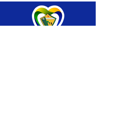
SERVIÇO DE ATENDIMENTO AO CIDADÃO 
(SIC) E OUVIDORIA
Prefeitura de Brasiléia - Estado do Acre
CNPJ 04.508.933/0001-45
💻Acesso online: 
SIC 
| 
Fale Conosco
 | 
Ouvidoria
 |
Portal de Transparência
 | 
Mapa 
do Site
📱Fone: +55 (68) 
3546-4402 ou +55 (68) 