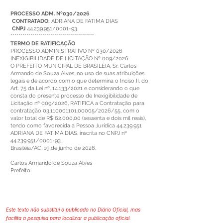
PROCESSO ADM. Nº030/2026
CONTRATADO:
ADRIANA DE FATIMA DIAS
CNPJ
44.239.951
/0001-93.
******************************************
TERMO DE RATIFICAÇÃO
PROCESSO ADMINISTRATIVO Nº 030/2026
INEXIGIBILIDADE DE LICITAÇÃO Nº 009/2026
O PREFEITO MUNICIPAL DE BRASILÉIA, Sr. Carlos
Armando de Souza Alves, no uso de suas atribuições
legais e de acordo com o que determina o Inciso II, do
Art. 75 da Lei nº. 14.133/2021 e considerando o que
consta do presente processo de Inexigibilidade de
Licitação nº 009/2026, RATIFICA a Contratação para
contratação 03.110001101.00005/2026/55, com o
valor total de R$ 62.000,00 (sessenta e dois mil reais),
tendo como favorecida a Pessoa Jurídica 44.239.951
ADRIANA DE FATIMA DIAS, inscrita no CNPJ nº
44.239.951/0001-93.
Brasiléia/AC, 19 de junho de 2026.
Carlos Armando de Souza Alves
Prefeito
Este texto não substitui o publicado no Diário Oficial, mas
facilita a pesquisa para localizar a publicação oficial.