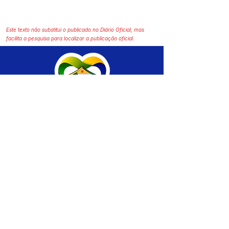
Este texto não substitui o publicado no Diário Oficial, mas
facilita a pesquisa para localizar a publicação oficial.
SERVIÇO DE ATENDIMENTO AO CIDADÃO 
(SIC) E OUVIDORIA
Prefeitura de Brasiléia - Estado do Acre
CNPJ 04.508.933/0001-45
💻Acesso online: 
SIC 
| 
Fale Conosco
 | 