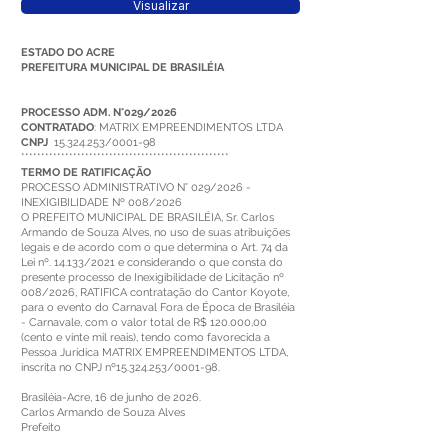
Visualizar
ESTADO DO ACRE
PREFEITURA MUNICIPAL DE BRASILÉIA
PROCESSO ADM. N°029/2026
CONTRATADO
: MATRIX EMPREENDIMENTOS LTDA
CNPJ
15.324.253
/0001-98
****************************************************
TERMO DE RATIFICAÇÃO
PROCESSO ADMINISTRATIVO N° 029/2026 -
INEXIGIBILIDADE Nº 008/2026
O PREFEITO MUNICIPAL DE BRASILÉIA, Sr. Carlos
Armando de Souza Alves, no uso de suas atribuições
legais e de acordo com o que determina o Art. 74 da
Lei nº. 14.133/2021 e considerando o que consta do
presente processo de Inexigibilidade de Licitação nº
008/2026, RATIFICA contratação do Cantor Koyote,
para o evento do Carnaval Fora de Época de Brasiléia
- Carnavale, com o valor total de R$ 120.000,00
(cento e vinte mil reais), tendo como favorecida a
Pessoa Jurídica MATRIX EMPREENDIMENTOS LTDA,
inscrita no CNPJ nº15.324.253/0001-98.
Brasiléia-Acre, 16 de junho de 2026.
Carlos Armando de Souza Alves
Prefeito