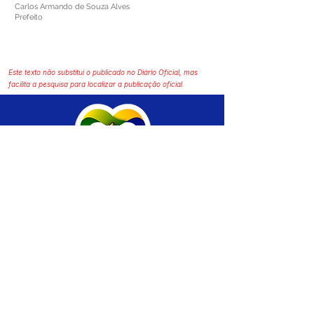
Carlos Armando de Souza Alves
Prefeito
Este texto não substitui o publicado no Diário Oficial, mas
facilita a pesquisa para localizar a publicação oficial.
SERVIÇO DE ATENDIMENTO AO CIDADÃO 
(SIC) E OUVIDORIA
Prefeitura de Brasiléia - Estado do Acre
CNPJ 04.508.933/0001-45