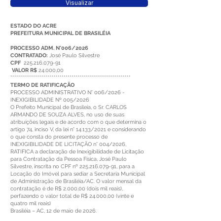
Visualizar
ESTADO DO ACRE
PREFEITURA MUNICIPAL DE BRASILÉIA
PROCESSO ADM. N°006/2026
CONTRATADO:
José Paulo Silvestre
CPF
225.216.079-91
VALOR R$
24.000,00
*************************************************************
TERMO DE RATIFICAÇÃO
PROCESSO ADMINISTRATIVO N° 006/2026 -
INEXIGIBILIDADE Nº 005/2026
O Prefeito Municipal de Brasileia, o Sr. CARLOS
ARMANDO DE SOUZA ALVES, no uso de suas
atribuições legais e de acordo com o que determina o
artigo 74, inciso V, da lei n° 14.133/2021 e considerando
o que consta do presente processo de
INEXIGIBILIDADE DE LICITAÇÃO n° 004/2026,
RATIFICA a declaração de Inexigibilidade de Licitação
para Contratação da Pessoa Física, José Paulo
Silvestre, inscrita no CPF nº 225.216.079-91, para a
Locação do Imóvel para sediar a Secretaria Municipal
de Administração de Brasiléia/AC. O valor mensal da
contratação é de R$ 2.000,00 (dois mil reais),
perfazendo o valor total de R$ 24.000,00 (vinte e
quatro mil reais)
Brasiléia – AC, 12 de maio de 2026.