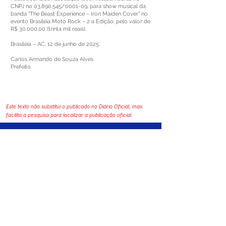
CNPJ no
03.890.545
/0001-09, para show musical da
banda “The Beast Experience – Iron Maiden Cover” no
evento Brasiléia Moto Rock – 2 a Edição, pelo valor de
R$ 30.000,00 (trinta mil reais).
Brasiléia – AC, 12 de junho de 2025.
Carlos Armando de Souza Alves
Prefeito
Este texto não substitui o publicado no Diário Oficial, mas
facilita a pesquisa para localizar a publicação oficial.