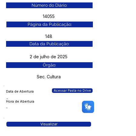
Número do Diário:
14055
Página da Publicação:
148
Data da Publicação:
2 de julho de 2025
Órgão:
Sec. Cultura
Acessar Pasta no Drive
Data de Abertura
-
Hora de Abertura
-
Visualizar