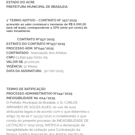
ESTADO DO ACRE
PREFEITURA MUNICIPAL DE BRASILEIA
1° TERMO ADITIVO - CONTRATO Nº 157/2025
acrescido ao valor contratual o montante de R$ 6.000,00
(seis mil reais), correspondente a 20% (vinte por cento) do
valor inicial
mente.
CONTRATO Nº157/2025
EXTRATO DO CONTRATO Nº157/2025
PROCESSO ADM. Nº044/2025
CONTRATADO
: Associação dos Artistas
CNPJ
03.890.545/0001-09
VALOR
R$
30.000,00
VIGÊNCIA:
12 Meses
DATA DA ASSINATURA:
30/06/2025
TERMO DE RATIFICAÇÃO
PROCESSO ADMINISTRATIVO N°044/2025
INEXIGIBILIDADE No 004/2025
O Prefeito Municipal de Brasileia, o Sr. CARLOS
ARMANDO DE SOUZA ALVES, no uso de suas
atribuições legais e de acordo com o que determina o
artigo 75 da lei n° 14.133/2021 e considerando o que
consta do presente processo de INEXIGIBILIDADE DE
LICITAÇÃO n° 004/2025, RATIFICA a declaração de
Inexigibilidade de Licitação para Contratação da
Pessoa Jurídica Associação dos Artistas, inscrita no