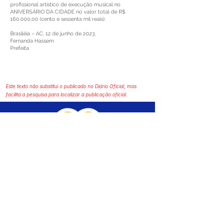
profissional artístico de execução musical no
ANIVERSÁRIO DA CIDADE no valor total de R$
160.000,00 (cento e sessenta mil reais).
Brasiléia – AC, 12 de junho de 2023.
Fernanda Hassem
Prefeita
Este texto não substitui o publicado no Diário Oficial, mas
facilita a pesquisa para localizar a publicação oficial.
SERVIÇO DE ATENDIMENTO AO CIDADÃO 