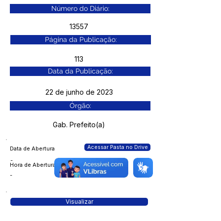
Número do Diário:
13557
Página da Publicação:
113
Data da Publicação:
22 de junho de 2023
Órgão:
Gab. Prefeito(a)
Acessar Pasta no Drive
Data de Abertura
-
Hora de Abertura
-
Visualizar