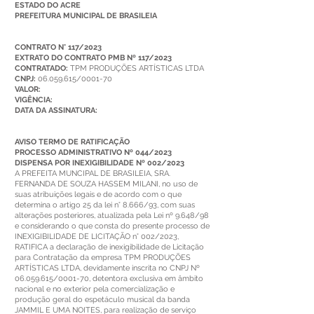
ESTADO DO ACRE
PREFEITURA MUNICIPAL DE BRASILEIA
CONTRATO N° 117/2023
EXTRATO DO CONTRATO PMB Nº 117/2023
CONTRATADO:
TPM PRODUÇÕES ARTÍSTICAS LTDA
CNPJ:
06.059.615/0001-70
VALOR:
VIGÊNCIA:
DATA DA ASSINATURA:
AVISO TERMO DE RATIFICAÇÃO
PROCESSO ADMINISTRATIVO Nº 044/2023
DISPENSA POR INEXIGIBILIDADE Nº 002/2023
A PREFEITA MUNCIPAL DE BRASILEIA, SRA.
FERNANDA DE SOUZA HASSEM MILANI, no uso de
suas atribuições legais e de acordo com o que
determina o artigo 25 da lei n° 8.666/93, com suas
alterações posteriores, atualizada pela Lei nº 9.648/98
e considerando o que consta do presente processo de
INEXIGIBILIDADE DE LICITAÇÃO n° 002/2023,
RATIFICA a declaração de inexigibilidade de Licitação
para Contratação da empresa TPM PRODUÇÕES
ARTÍSTICAS LTDA, devidamente inscrita no CNPJ Nº
06.059.615
/0001-70, detentora exclusiva em âmbito
nacional e no exterior pela comercialização e
produção geral do espetáculo musical da banda
JAMMIL E UMA NOITES, para realização de serviço