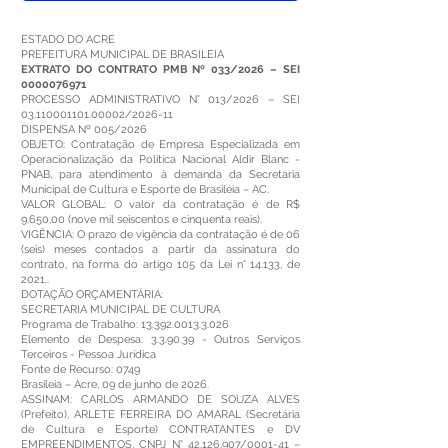
ESTADO DO ACRE
PREFEITURA MUNICIPAL DE BRASILEIA
EXTRATO DO CONTRATO PMB Nº 033/2026 – SEI
0000076971
PROCESSO ADMINISTRATIVO N° 013/2026 – SEI
03.110001101.00002
/2026-11
DISPENSA Nº 005/2026
OBJETO: Contratação de Empresa Especializada em
Operacionalização da Política Nacional Aldir Blanc -
PNAB, para atendimento à demanda da Secretaria
Municipal de Cultura e Esporte de Brasiléia – AC.
VALOR GLOBAL: O valor da contratação é de R$
9.650,00 (nove mil seiscentos e cinquenta reais).
VIGÊNCIA: O prazo de vigência da contratação é de 06
(seis) meses contados a partir da assinatura do
contrato, na forma do artigo 105 da Lei n° 14.133, de
2021..
DOTAÇÃO ORÇAMENTÁRIA:
SECRETARIA MUNICIPAL DE CULTURA
Programa de Trabalho:
13.392.0013.3.026
Elemento de Despesa: 3.3.90.39 - Outros Serviços
Terceiros - Pessoa Jurídica
Fonte de Recurso: 0749
Brasileia – Acre, 09 de junho de 2026.
ASSINAM: CARLOS ARMANDO DE SOUZA ALVES
(Prefeito), ARLETE FERREIRA DO AMARAL (Secretária
de Cultura e Esporte) CONTRATANTES e DV
EMPREENDIMENTOS, CNPJ N°
42.126.907
/0001-41 –