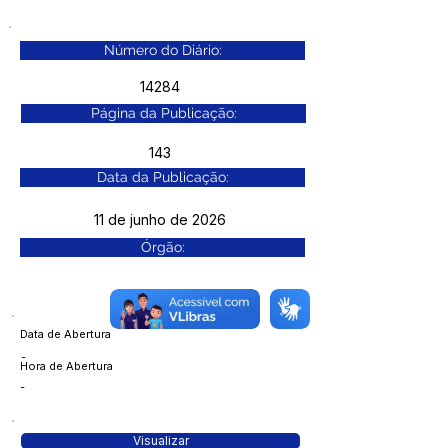
Número do Diário:
14284
Página da Publicação:
143
Data da Publicação:
11 de junho de 2026
Órgão:
Data de Abertura
-
Hora de Abertura
-
Visualizar