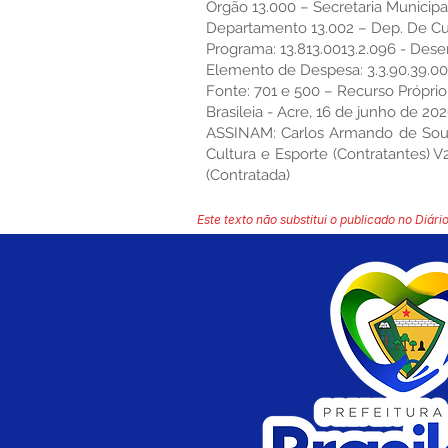
Órgão 13.000 – Secretaria Municipa
Departamento 13.002 – Dep. De Cu
Programa: 13.813.0013.2.096 - Des
Elemento de Despesa: 3.3.90.39.00 
Fonte: 701 e 500 – Recurso Próprio
Brasileia - Acre, 16 de junho de 20
ASSINAM: Carlos Armando de Souza 
Cultura e Esporte (Contratantes)
(Contratada)
Este texto não substitui o publicado no Diário