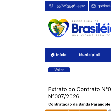
+55(68)3546-4402
gabinet
🏠 Início
Município⬇️
Voltar
Extrato do Contrato N°0
N°007/2026
Contratação da Banda Parangolé 