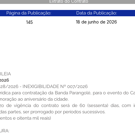
Extrato do Contrato
Página da Publicação:
Data da Publicação:
18 de junho de 2026
145
ILEIA
2026
8/2026 - INEXIGIBILIDADE Nº 007/2026
ídica para contratação da Banda Parangolé, para o evento do C
moração ao aniversário da cidade.
de vigência do contrato será de 60 (sessenta) dias, com i
das partes, ser prorrogado por períodos sucessivos.
tos e oitenta mil reais)
URA: