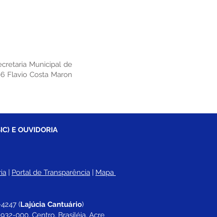
cretaria Municipal de
06 Flavio Costa Maron
IC) E OUVIDORIA
ia
 |
Portal de Transparência
 | 
Mapa 
-4247 
(
Lajúcia Cantuário
)
932-000, Centro, Brasiléia, Acre