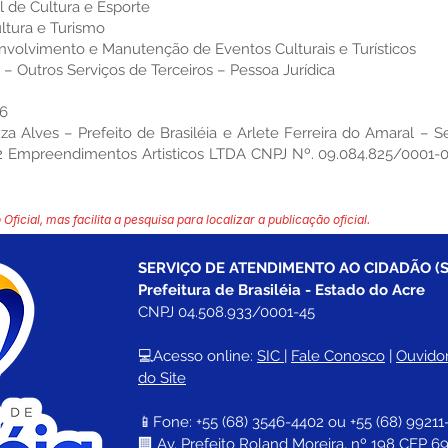
l de Cultura e Esporte
ltura e Turismo
envolvimento e Manutenção de Eventos Culturais e Turísticos
– Outros Serviços de Terceiros – Pessoa Jurídica
26
Alves – Prefeito de Brasiléia e Arlete Ferreira do Amaral – Se
 V2 Empreendimentos Artisticos LTDA CNPJ Nº. 09.084.825/0001-
 Oficial, mas facilita a pesquisa para localizar a publicação oficial.
SERVIÇO DE ATENDIMENTO AO CIDADÃO (S
Prefeitura de Brasiléia - Estado do Acre
CNPJ 04.508.933/0001-45
💻Acesso online: 
SIC 
| 
Fale Conosco
 | 
Ouvidor
do Site
📱Fone: +55 (68) 
3546-4402 ou +55 (68) 99211
🏢 
Av. Prefeito Roland Moreira, nº 198 CEP 69