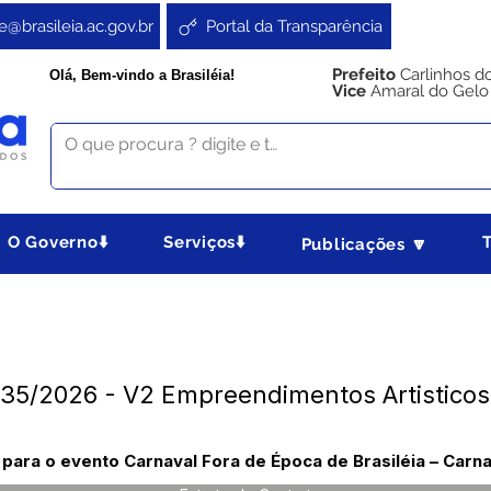
e@brasileia.ac.gov.br
Portal da Transparência
Prefeito
Carlinhos d
Olá, Bem-vindo a Brasiléia!
Vice
Amaral do Gelo
O Governo⬇️
Serviços⬇️
Publicações 🔽
35/2026 - V2 Empreendimentos Artisticos 
para o evento Carnaval Fora de Época de Brasiléia – Carn