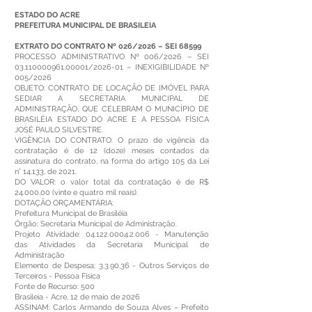
ESTADO DO ACRE
PREFEITURA MUNICIPAL DE BRASILEIA
EXTRATO DO CONTRATO Nº 026/2026 – SEI 68599
PROCESSO ADMINISTRATIVO Nº 006/2026 – SEI
03.110000961.00001
/2026-01 – INEXIGIBILIDADE Nº
005/2026
OBJETO: CONTRATO DE LOCAÇÃO DE IMÓVEL PARA
SEDIAR A SECRETARIA MUNICIPAL DE
ADMINISTRAÇÃO, QUE CELEBRAM O MUNICÍPIO DE
BRASILÉIA ESTADO DO ACRE E A PESSOA FÍSICA
JOSÉ PAULO SILVESTRE.
VIGÊNCIA DO CONTRATO: O prazo de vigência da
contratação é de 12 (doze) meses contados da
assinatura do contrato, na forma do artigo 105 da Lei
n° 14.133, de 2021.
DO VALOR: o valor total da contratação é de R$
24.000,00 (vinte e quatro mil reais).
DOTAÇÃO ORÇAMENTÁRIA:
Prefeitura Municipal de Brasiléia
Órgão: Secretaria Municipal de Administração.
Projeto Atividade:
04.122.0004.2.006
- Manutenção
das Atividades da Secretaria Municipal de
Administração
Elemento de Despesa: 3.3.90.36 - Outros Serviços de
Terceiros - Pessoa Física
Fonte de Recurso: 500
Brasileia - Acre, 12 de maio de 2026
ASSINAM: Carlos Armando de Souza Alves – Prefeito