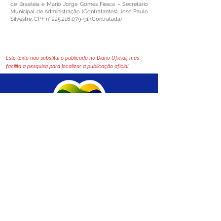
de Brasiléia e Mario Jorge Gomes Fiesca – Secretário
Municipal de Administração (Contratantes), José Paulo
Silvestre, CPF n°
225.216.079-91
(Contratada)
Este texto não substitui o publicado no Diário Oficial, mas
facilita a pesquisa para localizar a publicação oficial.
SERVIÇO DE ATENDIMENTO AO CIDADÃO 
(SIC) E OUVIDORIA
Prefeitura de Brasiléia - Estado do Acre