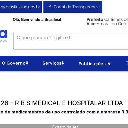
e@brasileia.ac.gov.br
Portal da Transparência
Prefeito
Carlinhos d
Olá, Bem-vindo a Brasiléia!
Vice
Amaral do Gelo
O Governo⬇️
Serviços⬇️
Publicações 🔽
2026 - R B S MEDICAL E HOSPITALAR LTDA
ão de medicamentos de uso controlado com a empresa R B 
Extrato da Ata