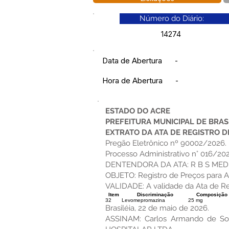
Número do Diário:
14274
Data de Abertura
-
Hora de Abertura
-
ESTADO DO ACRE
PREFEITURA MUNICIPAL DE BRAS
EXTRATO DA ATA DE REGISTRO DE
Pregão Eletrônico nº 90002/2026.
Processo Administrativo n° 016/20
DENTENDORA DA ATA: R B S MEDIC
OBJETO: Registro de Preços para 
VALIDADE: A validade da Ata de Reg
Item
Discriminação
Composição
32
Levomepromazina
25 mg
Brasiléia, 22 de maio de 2026.
ASSINAM: Carlos Armando de Souz