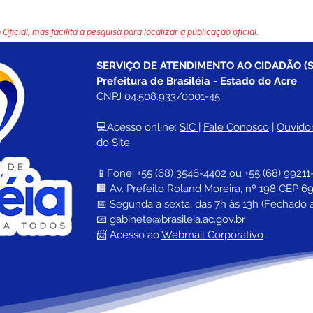
 Oficial, mas facilita a pesquisa para localizar a publicação oficial.
SERVIÇO DE ATENDIMENTO AO CIDADÃO (S
Prefeitura de Brasiléia - Estado do Acre
CNPJ 04.508.933/0001-45
💻Acesso online: 
SIC 
| 
Fale Conosco
 | 
Ouvidor
do Site
📱Fone: +55 (68) 
3546-4402 ou +55 (68) 99211
🏢 
Av. Prefeito Roland Moreira, nº 198 CEP 69
📅 Segunda a sexta, das 7h às 13h (Fechado 
📧 
gabinete@brasileia.ac.gov.br
📨 Acesso ao 
Webmail Corporativo