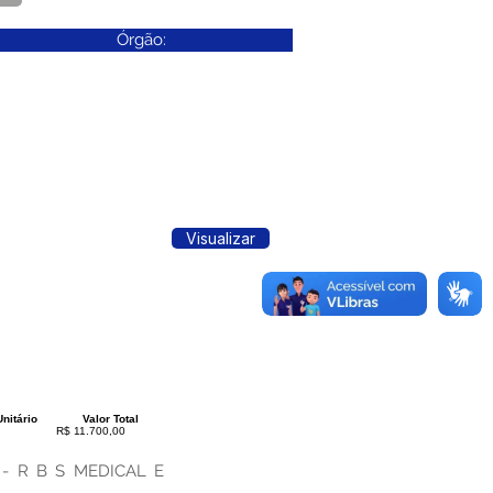
Órgão:
Visualizar
Unitário
Valor Total
R$ 11.700,00
va - R B S MEDICAL E