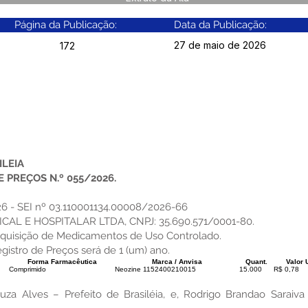
Página da Publicação:
Data da Publicação:
27 de maio de 2026
172
ILEIA
 PREÇOS N.º 055/2026.
26 - SEI nº 03.110001134.00008/2026-66
AL E HOSPITALAR LTDA, CNPJ: 35.690.571/0001-80.
Aquisição de Medicamentos de Uso Controlado.
istro de Preços será de 1 (um) ano.
Forma Farmacêutica
Marca / Anvisa
Quant.
Valor 
Comprimido
Neozine 1152400210015
15.000
R$ 0,78
a Alves – Prefeito de Brasiléia, e, Rodrigo Brandao Sarai