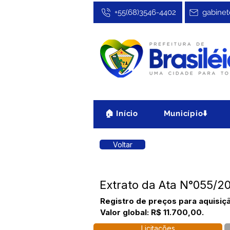
+55(68)3546-4402
gabinet
🏠 Início
Município⬇️
Voltar
Extrato da Ata N°055/
Registro de preços para aquisiç
Valor global: R$ 11.700,00.
Licitações