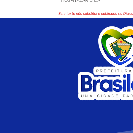
HOSPITALAR LTDA
Este texto não substitui o publicado no Diário